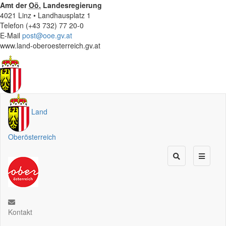
Amt der
Oö.
Landesregierung
4021 Linz • Landhausplatz 1
Telefon (+43 732) 77 20-0
E-Mail
post@ooe.gv.at
www.land-oberoesterreich.gv.at
Land
Oberösterreich
Kontakt