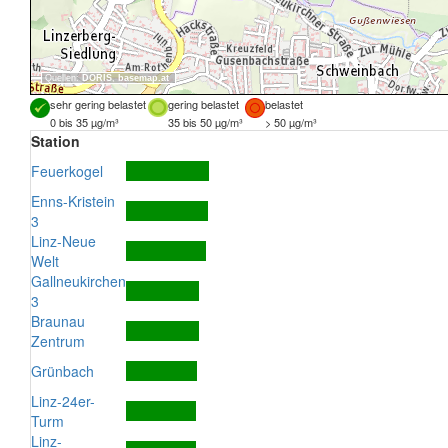
Quellen:
DORIS
,
basemap.at
sehr gering belastet
gering belastet
belastet
0 bis 35 µg/m³
35 bis 50 µg/m³
> 50 µg/m³
Station
Feuerkogel
Enns-Kristein
3
Linz-Neue
Welt
Gallneukirchen
3
Braunau
Zentrum
Grünbach
Linz-24er-
Turm
Linz-