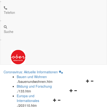
.
Telefon
.
Suche
.
Coronavirus: Aktuelle Informationen
Bauen und Wohnen
Navigationsm
.
/bauenundwohnen.htm
öffnen
Bildung und Forschung
Navigationsmenü
und
.
/133.htm
öffnen
schließen
Europa und
Navigationsmenü
und
Internationales
öffnen
schließen
.
/203110.htm