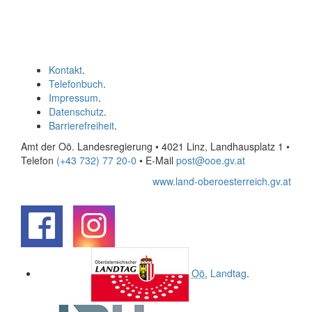
Kontakt
.
Telefonbuch
.
Impressum
.
Datenschutz
.
Barrierefreiheit
.
Amt der Oö. Landesregierung • 4021 Linz, Landhausplatz 1
•
Telefon
(+43 732) 77 20-0
• E-Mail
post@ooe.gv.at
www.land-oberoesterreich.gv.at
.
.
Oö.
Landtag
.