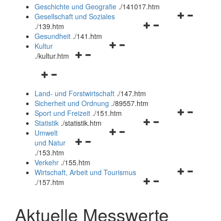
und
Geschichte und Geografie
.
/141017.htm
schließen
Navigationsm
Gesellschaft und Soziales
Navigationsmenü
öffnen
.
/139.htm
öffnen
und
Gesundheit
.
/141.htm
Navigationsmenü
und
schließen
Kultur
Navigationsmenü
öffnen
schließen
.
/kultur.htm
öffnen
und
Navigationsmenü
und
schließen
öffnen
schließen
Land- und Forstwirtschaft
.
/147.htm
und
Sicherheit und Ordnung
.
/89557.htm
schließen
Navigationsm
Sport und Freizeit
.
/151.htm
Navigationsmenü
öffnen
Statistik
.
/statistik.htm
Navigationsmenü
öffnen
und
Umwelt
Navigationsmenü
öffnen
und
schließen
und Natur
öffnen
und
schließen
.
/153.htm
und
schließen
Verkehr
.
/155.htm
schließen
Navigationsm
Wirtschaft, Arbeit und Tourismus
Navigationsmenü
öffnen
.
/157.htm
öffnen
und
und
schließen
Aktuelle Messwerte
schließen