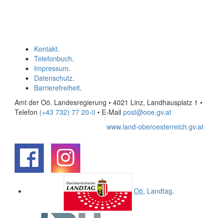
Kontakt
.
Telefonbuch
.
Impressum
.
Datenschutz
.
Barrierefreiheit
.
Amt der Oö. Landesregierung • 4021 Linz, Landhausplatz 1
•
Telefon
(+43 732) 77 20-0
• E-Mail
post@ooe.gv.at
www.land-oberoesterreich.gv.at
.
.
Oö.
Landtag
.