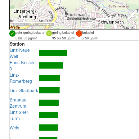
Quellen:
DORIS
,
basemap.at
sehr gering belastet
gering belastet
belastet
0 bis 35 µg/m³
35 bis 50 µg/m³
> 50 µg/m³
Station
Linz-Neue
Welt
Enns-Kristein
3
Linz-
Römerberg
Linz-Stadtpark
Braunau
Zentrum
Linz-24er-
Turm
Wels