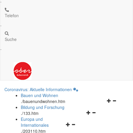
.
Telefon
.
Suche
.
Coronavirus: Aktuelle Informationen
Bauen und Wohnen
Navigationsm
.
/bauenundwohnen.htm
öffnen
Bildung und Forschung
Navigationsmenü
und
.
/133.htm
öffnen
schließen
Europa und
Navigationsmenü
und
Internationales
öffnen
schließen
.
/203110.htm