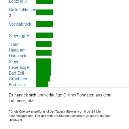
Lenzing 3
Gallneukirchen
3
Vöcklabruck
Steyregg-Au
Traun
Haag am
Hausruck
Steyr
Feuerkogel
Bad Zell
Grünbach
Bad Ischl
Es handelt sich um vorläufige Online-Rohdaten aus dem
Luftmessnetz.
Für die Grenzwertprüfung ist der Tagesmittelwert von 0 bis 24 Uhr
ausschlaggebend. Der gleitende 24-Stunden Mittelwert gilt als vorläufiger
Richtwert.