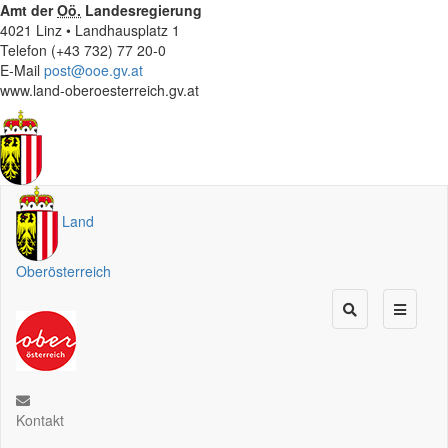
Amt der
Oö.
Landesregierung
4021 Linz • Landhausplatz 1
Telefon (+43 732) 77 20-0
E-Mail
post@ooe.gv.at
www.land-oberoesterreich.gv.at
Land
Oberösterreich
Kontakt