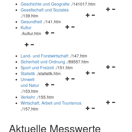
und
Geschichte und Geografie
.
/141017.htm
schließen
Navigationsm
Gesellschaft und Soziales
Navigationsmenü
öffnen
.
/139.htm
öffnen
und
Gesundheit
.
/141.htm
Navigationsmenü
und
schließen
Kultur
Navigationsmenü
öffnen
schließen
.
/kultur.htm
öffnen
und
Navigationsmenü
und
schließen
öffnen
schließen
Land- und Forstwirtschaft
.
/147.htm
und
Sicherheit und Ordnung
.
/89557.htm
schließen
Navigationsm
Sport und Freizeit
.
/151.htm
Navigationsmenü
öffnen
Statistik
.
/statistik.htm
Navigationsmenü
öffnen
und
Umwelt
Navigationsmenü
öffnen
und
schließen
und Natur
öffnen
und
schließen
.
/153.htm
und
schließen
Verkehr
.
/155.htm
schließen
Navigationsm
Wirtschaft, Arbeit und Tourismus
Navigationsmenü
öffnen
.
/157.htm
öffnen
und
und
schließen
Aktuelle Messwerte
schließen