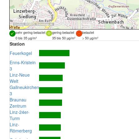
Quellen:
DORIS
,
basemap.at
sehr gering belastet
gering belastet
belastet
0 bis 35 µg/m³
35 bis 50 µg/m³
> 50 µg/m³
Station
Feuerkogel
Enns-Kristein
3
Linz-Neue
Welt
Gallneukirchen
3
Braunau
Zentrum
Linz-24er-
Turm
Linz-
Römerberg