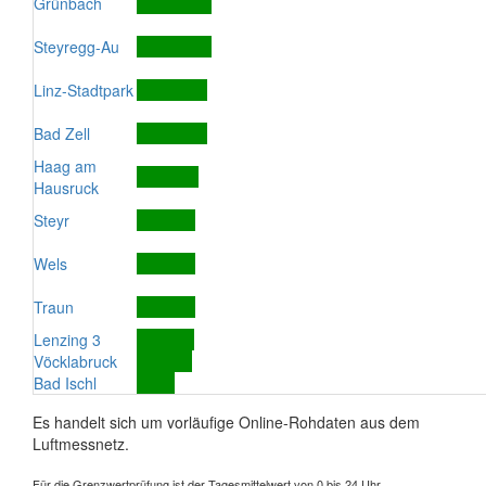
Grünbach
Steyregg-Au
Linz-Stadtpark
Bad Zell
Haag am
Hausruck
Steyr
Wels
Traun
Lenzing 3
Vöcklabruck
Bad Ischl
Es handelt sich um vorläufige Online-Rohdaten aus dem
Luftmessnetz.
Für die Grenzwertprüfung ist der Tagesmittelwert von 0 bis 24 Uhr