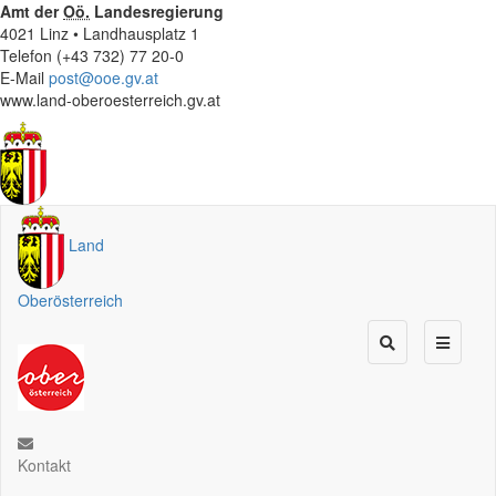
Amt der
Oö.
Landesregierung
4021 Linz • Landhausplatz 1
Telefon (+43 732) 77 20-0
E-Mail
post@ooe.gv.at
www.land-oberoesterreich.gv.at
Land
Oberösterreich
Kontakt