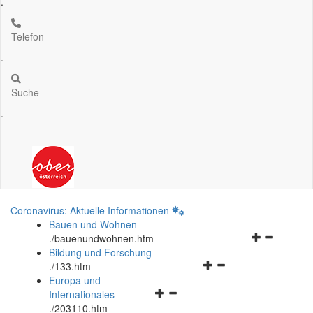
.
Telefon
.
Suche
.
Coronavirus: Aktuelle Informationen
Bauen und Wohnen
Navigationsm
.
/bauenundwohnen.htm
öffnen
Bildung und Forschung
Navigationsmenü
und
.
/133.htm
öffnen
schließen
Europa und
Navigationsmenü
und
Internationales
öffnen
schließen
.
/203110.htm