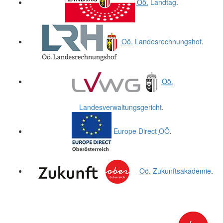
Oö.
Landtag
.
Oö.
Landesrechnungshof
.
Oö.
Landesverwaltungsgericht
.
Europe Direct
OÖ
.
Oö.
Zukunftsakademie
.