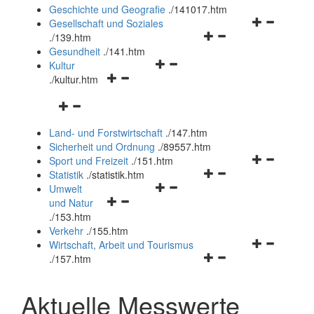
und
Geschichte und Geografie
.
/141017.htm
schließen
Navigationsm
Gesellschaft und Soziales
Navigationsmenü
öffnen
.
/139.htm
öffnen
und
Gesundheit
.
/141.htm
Navigationsmenü
und
schließen
Kultur
Navigationsmenü
öffnen
schließen
.
/kultur.htm
öffnen
und
Navigationsmenü
und
schließen
öffnen
schließen
Land- und Forstwirtschaft
.
/147.htm
und
Sicherheit und Ordnung
.
/89557.htm
schließen
Navigationsm
Sport und Freizeit
.
/151.htm
Navigationsmenü
öffnen
Statistik
.
/statistik.htm
Navigationsmenü
öffnen
und
Umwelt
Navigationsmenü
öffnen
und
schließen
und Natur
öffnen
und
schließen
.
/153.htm
und
schließen
Verkehr
.
/155.htm
schließen
Navigationsm
Wirtschaft, Arbeit und Tourismus
Navigationsmenü
öffnen
.
/157.htm
öffnen
und
und
schließen
Aktuelle Messwerte
schließen