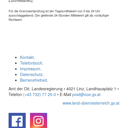
Luftmessnetz.
Für die Grenzwertprüfung ist der Tagesmittelwert von 0 bis 24 Uhr
ausschlaggebend. Der gleitende 24-Stunden Mittelwert gilt als vorläufiger
Richtwert.
Kontakt
.
Telefonbuch
.
Impressum
.
Datenschutz
.
Barrierefreiheit
.
Amt der Oö. Landesregierung • 4021 Linz, Landhausplatz 1
•
Telefon
(+43 732) 77 20-0
• E-Mail
post@ooe.gv.at
www.land-oberoesterreich.gv.at