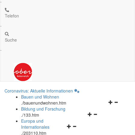
.
Telefon
.
Suche
.
Coronavirus: Aktuelle Informationen
Bauen und Wohnen
Navigationsm
.
/bauenundwohnen.htm
öffnen
Bildung und Forschung
Navigationsmenü
und
.
/133.htm
öffnen
schließen
Europa und
Navigationsmenü
und
Internationales
öffnen
schließen
.
/203110.htm