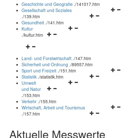
und
Geschichte und Geografie
.
/141017.htm
schließen
Navigationsm
Gesellschaft und Soziales
Navigationsmenü
öffnen
.
/139.htm
öffnen
und
Gesundheit
.
/141.htm
Navigationsmenü
und
schließen
Kultur
Navigationsmenü
öffnen
schließen
.
/kultur.htm
öffnen
und
Navigationsmenü
und
schließen
öffnen
schließen
Land- und Forstwirtschaft
.
/147.htm
und
Sicherheit und Ordnung
.
/89557.htm
schließen
Navigationsm
Sport und Freizeit
.
/151.htm
Navigationsmenü
öffnen
Statistik
.
/statistik.htm
Navigationsmenü
öffnen
und
Umwelt
Navigationsmenü
öffnen
und
schließen
und Natur
öffnen
und
schließen
.
/153.htm
und
schließen
Verkehr
.
/155.htm
schließen
Navigationsm
Wirtschaft, Arbeit und Tourismus
Navigationsmenü
öffnen
.
/157.htm
öffnen
und
und
schließen
Aktuelle Messwerte
schließen