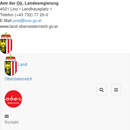
Amt der
Oö.
Landesregierung
4021 Linz • Landhausplatz 1
Telefon (+43 732) 77 20-0
E-Mail
post@ooe.gv.at
www.land-oberoesterreich.gv.at
Land
Oberösterreich
Kontakt