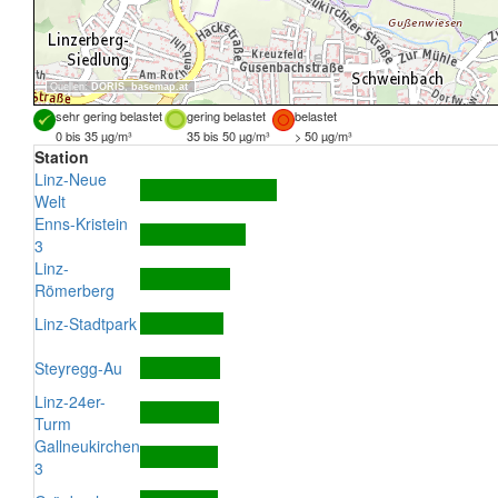
Quellen:
DORIS
,
basemap.at
sehr gering belastet
gering belastet
belastet
0 bis 35 µg/m³
35 bis 50 µg/m³
> 50 µg/m³
Station
Linz-Neue
Welt
Enns-Kristein
3
Linz-
Römerberg
Linz-Stadtpark
Steyregg-Au
Linz-24er-
Turm
Gallneukirchen
3