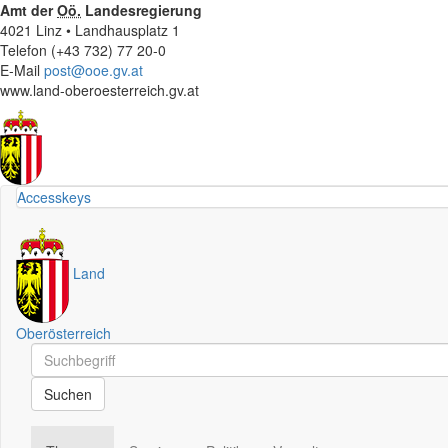
Amt der
Oö.
Landesregierung
4021 Linz • Landhausplatz 1
Telefon (+43 732) 77 20-0
E-Mail
post@ooe.gv.at
www.land-oberoesterreich.gv.at
Accesskeys
Land
Oberösterreich
Schnellsuche
Schnellsuche
Suchen