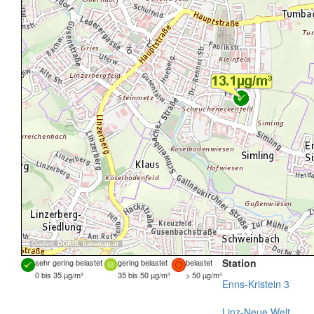
Quellen:
DORIS
,
basemap.at
Station
sehr gering belastet
gering belastet
belastet
0 bis 35 µg/m³
35 bis 50 µg/m³
> 50 µg/m³
Enns-Kristein 3
Linz-Neue Welt