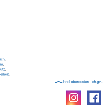
uch
.
um
.
utz
.
eiheit
.
www.land-oberoesterreich.gv.at
.
.