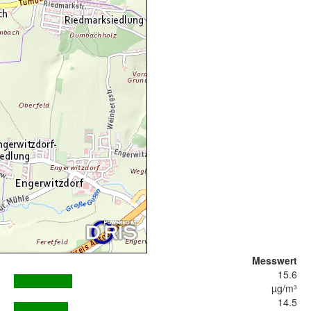
Messwert
15.6
µg/m³
14.5