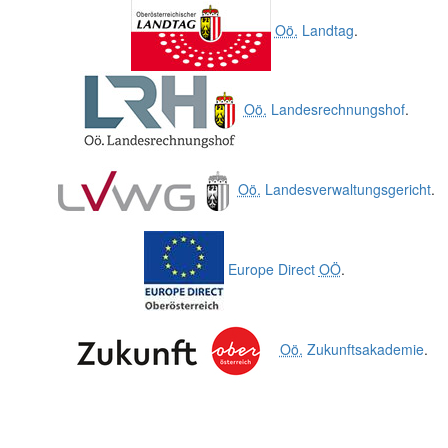
Oö.
Landtag
.
Oö.
Landesrechnungshof
.
Oö.
Landesverwaltungsgericht
.
Europe Direct
OÖ
.
Oö.
Zukunftsakademie
.