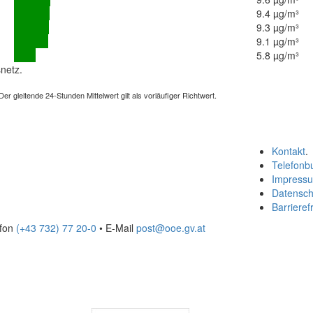
9.4 µg/m³
9.3 µg/m³
9.1 µg/m³
5.8 µg/m³
netz.
 gleitende 24-Stunden Mittelwert gilt als vorläufiger Richtwert.
Kontakt
.
Telefonb
Impress
Datensch
Barrierefr
efon
(+43 732) 77 20-0
• E-Mail
post@ooe.gv.at