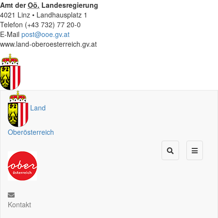
Amt der
Oö.
Landesregierung
4021 Linz • Landhausplatz 1
Telefon (+43 732) 77 20-0
E-Mail
post@ooe.gv.at
www.land-oberoesterreich.gv.at
Land
Oberösterreich
Kontakt