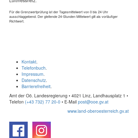
Luftmessnetz.
Für die Grenzwertprüfung ist der Tagesmittelwert von 0 bis 24 Uhr
ausschlaggebend. Der gleitende 24-Stunden Mittelwert gilt als vorläufiger
Richtwert.
Kontakt
.
Telefonbuch
.
Impressum
.
Datenschutz
.
Barrierefreiheit
.
Amt der Oö. Landesregierung • 4021 Linz, Landhausplatz 1
•
Telefon
(+43 732) 77 20-0
• E-Mail
post@ooe.gv.at
www.land-oberoesterreich.gv.at