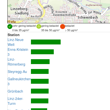
Quellen:
DORIS
,
basemap.at
sehr gering belastet
gering belastet
belastet
0 bis 35 µg/m³
35 bis 50 µg/m³
> 50 µg/m³
Station
Linz-Neue
Welt
Enns-Kristein
3
Linz-
Römerberg
Steyregg-Au
Gallneukirchen
3
Grünbach
Linz-24er-
Turm