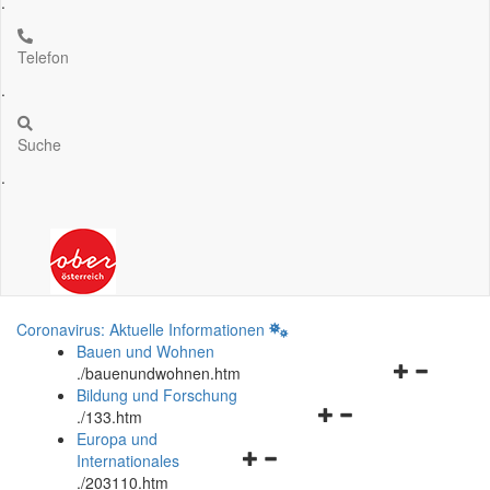
.
Telefon
.
Suche
.
Coronavirus: Aktuelle Informationen
Bauen und Wohnen
Navigationsm
.
/bauenundwohnen.htm
öffnen
Bildung und Forschung
Navigationsmenü
und
.
/133.htm
öffnen
schließen
Europa und
Navigationsmenü
und
Internationales
öffnen
schließen
.
/203110.htm