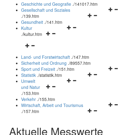
und
Geschichte und Geografie
.
/141017.htm
schließen
Navigationsm
Gesellschaft und Soziales
Navigationsmenü
öffnen
.
/139.htm
öffnen
und
Gesundheit
.
/141.htm
Navigationsmenü
und
schließen
Kultur
Navigationsmenü
öffnen
schließen
.
/kultur.htm
öffnen
und
Navigationsmenü
und
schließen
öffnen
schließen
Land- und Forstwirtschaft
.
/147.htm
und
Sicherheit und Ordnung
.
/89557.htm
schließen
Navigationsm
Sport und Freizeit
.
/151.htm
Navigationsmenü
öffnen
Statistik
.
/statistik.htm
Navigationsmenü
öffnen
und
Umwelt
Navigationsmenü
öffnen
und
schließen
und Natur
öffnen
und
schließen
.
/153.htm
und
schließen
Verkehr
.
/155.htm
schließen
Navigationsm
Wirtschaft, Arbeit und Tourismus
Navigationsmenü
öffnen
.
/157.htm
öffnen
und
und
schließen
Aktuelle Messwerte
schließen