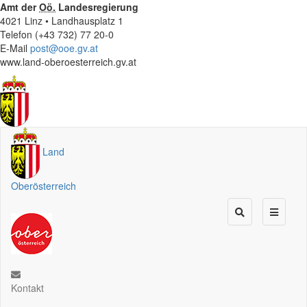
Amt der
Oö.
Landesregierung
4021 Linz • Landhausplatz 1
Telefon (+43 732) 77 20-0
E-Mail
post@ooe.gv.at
www.land-oberoesterreich.gv.at
Land
Oberösterreich
Kontakt