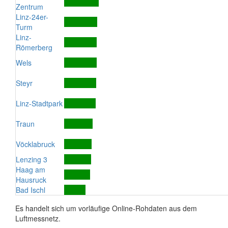
Zentrum
Linz-24er-
Turm
Linz-
Römerberg
Wels
Steyr
Linz-Stadtpark
Traun
Vöcklabruck
Lenzing 3
Haag am
Hausruck
Bad Ischl
Es handelt sich um vorläufige Online-Rohdaten aus dem
Luftmessnetz.