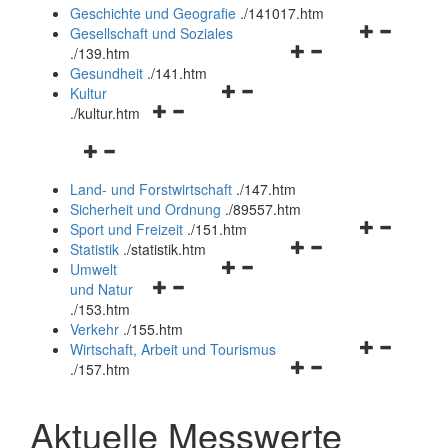
und
Geschichte und Geografie
.
/141017.htm
schließen
Navigationsm
Gesellschaft und Soziales
Navigationsmenü
öffnen
.
/139.htm
öffnen
und
Gesundheit
.
/141.htm
Navigationsmenü
und
schließen
Kultur
Navigationsmenü
öffnen
schließen
.
/kultur.htm
öffnen
und
Navigationsmenü
und
schließen
öffnen
schließen
Land- und Forstwirtschaft
.
/147.htm
und
Sicherheit und Ordnung
.
/89557.htm
schließen
Navigationsm
Sport und Freizeit
.
/151.htm
Navigationsmenü
öffnen
Statistik
.
/statistik.htm
Navigationsmenü
öffnen
und
Umwelt
Navigationsmenü
öffnen
und
schließen
und Natur
öffnen
und
schließen
.
/153.htm
und
schließen
Verkehr
.
/155.htm
schließen
Navigationsm
Wirtschaft, Arbeit und Tourismus
Navigationsmenü
öffnen
.
/157.htm
öffnen
und
und
schließen
Aktuelle Messwerte
schließen