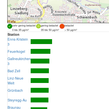
Quellen:
DORIS
,
basemap.at
sehr gering belastet
gering belastet
belastet
0 bis 35 µg/m³
35 bis 50 µg/m³
> 50 µg/m³
Station
Enns-Kristein
3
Feuerkogel
Gallneukirchen
3
Bad Zell
Linz-Neue
Welt
Grünbach
Steyregg-Au
Braunau