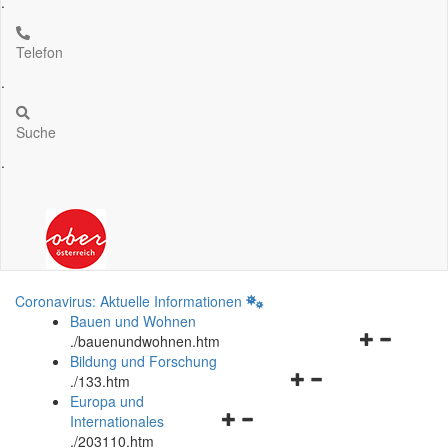
.
Telefon
.
Suche
.
Coronavirus: Aktuelle Informationen
Bauen und Wohnen
Navigationsm
.
/bauenundwohnen.htm
öffnen
Bildung und Forschung
Navigationsmenü
und
.
/133.htm
öffnen
schließen
Europa und
Navigationsmenü
und
Internationales
öffnen
schließen
.
/203110.htm