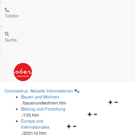
.
Telefon
.
Suche
.
Coronavirus: Aktuelle Informationen
Bauen und Wohnen
Navigationsm
.
/bauenundwohnen.htm
öffnen
Bildung und Forschung
Navigationsmenü
und
.
/133.htm
öffnen
schließen
Europa und
Navigationsmenü
und
Internationales
öffnen
schließen
.
/203110.htm