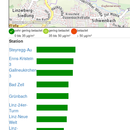
Quellen:
DORIS
,
basemap.at
sehr gering belastet
gering belastet
belastet
0 bis 35 µg/m³
35 bis 50 µg/m³
> 50 µg/m³
Station
Steyregg-Au
Enns-Kristein
3
Gallneukirchen
3
Bad Zell
Grünbach
Linz-24er-
Turm
Linz-Neue
Welt
Linz-