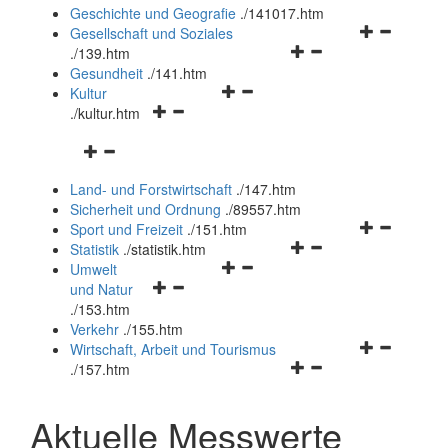
und
Geschichte und Geografie
.
/141017.htm
schließen
Navigationsm
Gesellschaft und Soziales
Navigationsmenü
öffnen
.
/139.htm
öffnen
und
Gesundheit
.
/141.htm
Navigationsmenü
und
schließen
Kultur
Navigationsmenü
öffnen
schließen
.
/kultur.htm
öffnen
und
Navigationsmenü
und
schließen
öffnen
schließen
Land- und Forstwirtschaft
.
/147.htm
und
Sicherheit und Ordnung
.
/89557.htm
schließen
Navigationsm
Sport und Freizeit
.
/151.htm
Navigationsmenü
öffnen
Statistik
.
/statistik.htm
Navigationsmenü
öffnen
und
Umwelt
Navigationsmenü
öffnen
und
schließen
und Natur
öffnen
und
schließen
.
/153.htm
und
schließen
Verkehr
.
/155.htm
schließen
Navigationsm
Wirtschaft, Arbeit und Tourismus
Navigationsmenü
öffnen
.
/157.htm
öffnen
und
und
schließen
Aktuelle Messwerte
schließen