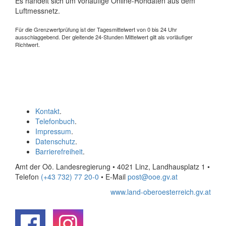
Es handelt sich um vorläufige Online-Rohdaten aus dem
Luftmessnetz.
Für die Grenzwertprüfung ist der Tagesmittelwert von 0 bis 24 Uhr
ausschlaggebend. Der gleitende 24-Stunden Mittelwert gilt als vorläufiger
Richtwert.
Kontakt
.
Telefonbuch
.
Impressum
.
Datenschutz
.
Barrierefreiheit
.
Amt der Oö. Landesregierung • 4021 Linz, Landhausplatz 1
•
Telefon
(+43 732) 77 20-0
• E-Mail
post@ooe.gv.at
www.land-oberoesterreich.gv.at