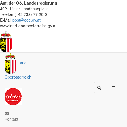
Amt der
Oö.
Landesregierung
4021 Linz • Landhausplatz 1
Telefon (+43 732) 77 20-0
E-Mail
post@ooe.gv.at
www.land-oberoesterreich.gv.at
Land
Oberösterreich
Kontakt