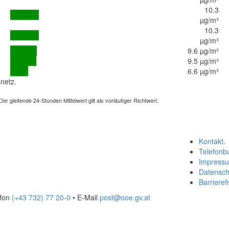
10.3
µg/m³
10.3
µg/m³
9.6 µg/m³
9.5 µg/m³
6.6 µg/m³
netz.
 gleitende 24-Stunden Mittelwert gilt als vorläufiger Richtwert.
Kontakt
.
Telefonb
Impress
Datensch
Barrierefr
efon
(+43 732) 77 20-0
• E-Mail
post@ooe.gv.at