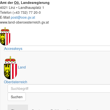
Amt der
Oö.
Landesregierung
4021 Linz • Landhausplatz 1
Telefon (+43 732) 77 20-0
E-Mail
post@ooe.gv.at
www.land-oberoesterreich.gv.at
Accesskeys
Land
Oberösterreich
Schnellsuche
Schnellsuche
Suchen