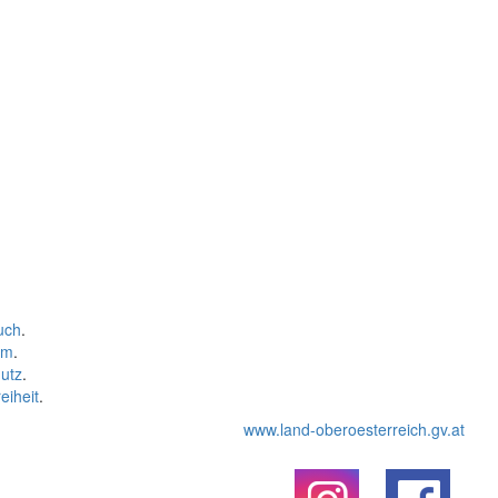
uch
.
um
.
utz
.
eiheit
.
www.land-oberoesterreich.gv.at