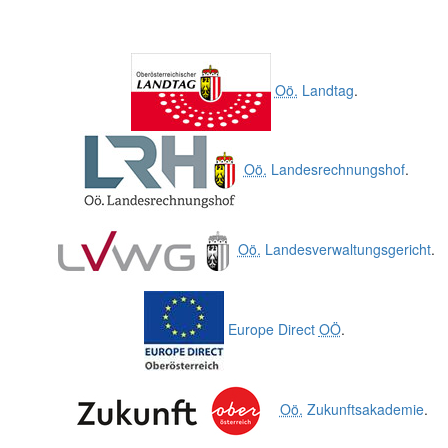
Oö.
Landtag
.
Oö.
Landesrechnungshof
.
Oö.
Landesverwaltungsgericht
.
Europe Direct
OÖ
.
Oö.
Zukunftsakademie
.