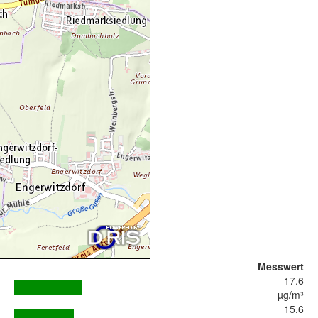
Messwert
17.6
µg/m³
15.6