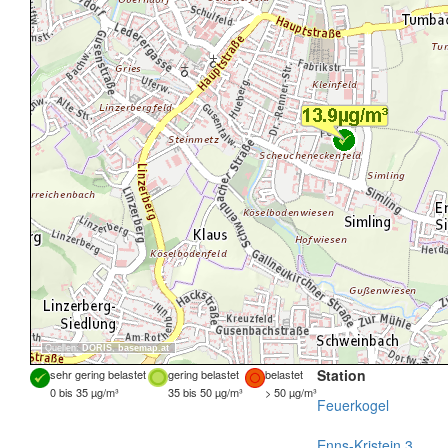
Quellen:
DORIS
,
basemap.at
Station
sehr gering belastet
gering belastet
belastet
0 bis 35 µg/m³
35 bis 50 µg/m³
> 50 µg/m³
Feuerkogel
Enns-Kristein 3