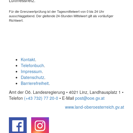
Luftmessnetz.
Für die Grenzwertprüfung ist der Tagesmittelwert von 0 bis 24 Uhr
ausschlaggebend. Der gleitende 24-Stunden Mittelwert gilt als vorläufiger
Richtwert.
Kontakt
.
Telefonbuch
.
Impressum
.
Datenschutz
.
Barrierefreiheit
.
Amt der Oö. Landesregierung • 4021 Linz, Landhausplatz 1
•
Telefon
(+43 732) 77 20-0
• E-Mail
post@ooe.gv.at
www.land-oberoesterreich.gv.at