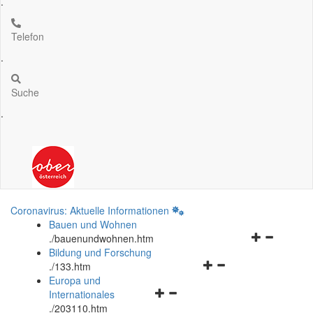
.
Telefon
.
Suche
.
Coronavirus: Aktuelle Informationen
Bauen und Wohnen
Navigationsm
.
/bauenundwohnen.htm
öffnen
Bildung und Forschung
Navigationsmenü
und
.
/133.htm
öffnen
schließen
Europa und
Navigationsmenü
und
Internationales
öffnen
schließen
.
/203110.htm