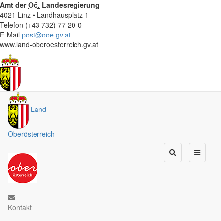
Amt der
Oö.
Landesregierung
4021 Linz • Landhausplatz 1
Telefon (+43 732) 77 20-0
E-Mail
post@ooe.gv.at
www.land-oberoesterreich.gv.at
Land
Oberösterreich
Kontakt