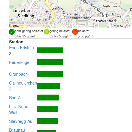
Quellen:
DORIS
,
basemap.at
sehr gering belastet
gering belastet
belastet
0 bis 35 µg/m³
35 bis 50 µg/m³
> 50 µg/m³
Station
Enns-Kristein
3
Feuerkogel
Grünbach
Gallneukirchen
3
Bad Zell
Linz-Neue
Welt
Steyregg-Au
Braunau