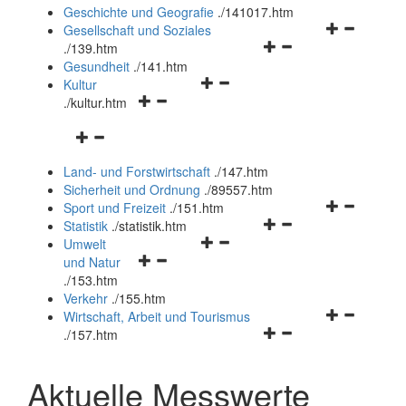
und
Geschichte und Geografie
.
/141017.htm
schließen
Navigationsm
Gesellschaft und Soziales
Navigationsmenü
öffnen
.
/139.htm
öffnen
und
Gesundheit
.
/141.htm
Navigationsmenü
und
schließen
Kultur
Navigationsmenü
öffnen
schließen
.
/kultur.htm
öffnen
und
Navigationsmenü
und
schließen
öffnen
schließen
Land- und Forstwirtschaft
.
/147.htm
und
Sicherheit und Ordnung
.
/89557.htm
schließen
Navigationsm
Sport und Freizeit
.
/151.htm
Navigationsmenü
öffnen
Statistik
.
/statistik.htm
Navigationsmenü
öffnen
und
Umwelt
Navigationsmenü
öffnen
und
schließen
und Natur
öffnen
und
schließen
.
/153.htm
und
schließen
Verkehr
.
/155.htm
schließen
Navigationsm
Wirtschaft, Arbeit und Tourismus
Navigationsmenü
öffnen
.
/157.htm
öffnen
und
und
schließen
Aktuelle Messwerte
schließen