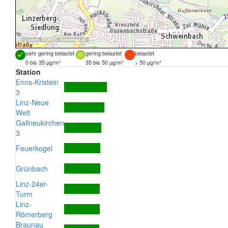
Quellen:
DORIS
,
basemap.at
sehr gering belastet
gering belastet
belastet
0 bis 35 µg/m³
35 bis 50 µg/m³
> 50 µg/m³
Station
Enns-Kristein
3
Linz-Neue
Welt
Gallneukirchen
3
Feuerkogel
Grünbach
Linz-24er-
Turm
Linz-
Römerberg
Braunau