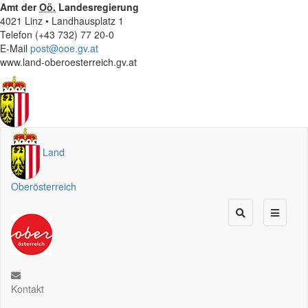
Amt der
Oö.
Landesregierung
4021 Linz • Landhausplatz 1
Telefon (+43 732) 77 20-0
E-Mail
post@ooe.gv.at
www.land-oberoesterreich.gv.at
Land
Oberösterreich
Kontakt