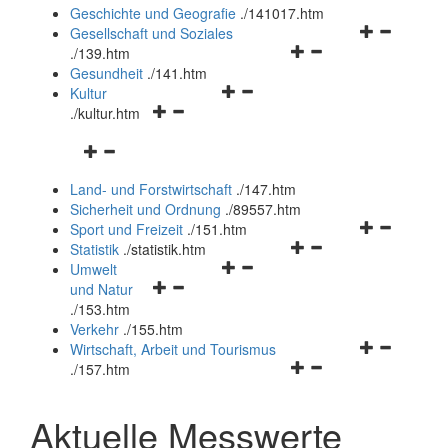
und
Geschichte und Geografie
.
/141017.htm
schließen
Navigationsm
Gesellschaft und Soziales
Navigationsmenü
öffnen
.
/139.htm
öffnen
und
Gesundheit
.
/141.htm
Navigationsmenü
und
schließen
Kultur
Navigationsmenü
öffnen
schließen
.
/kultur.htm
öffnen
und
Navigationsmenü
und
schließen
öffnen
schließen
Land- und Forstwirtschaft
.
/147.htm
und
Sicherheit und Ordnung
.
/89557.htm
schließen
Navigationsm
Sport und Freizeit
.
/151.htm
Navigationsmenü
öffnen
Statistik
.
/statistik.htm
Navigationsmenü
öffnen
und
Umwelt
Navigationsmenü
öffnen
und
schließen
und Natur
öffnen
und
schließen
.
/153.htm
und
schließen
Verkehr
.
/155.htm
schließen
Navigationsm
Wirtschaft, Arbeit und Tourismus
Navigationsmenü
öffnen
.
/157.htm
öffnen
und
und
schließen
Aktuelle Messwerte
schließen