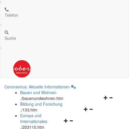
.
Telefon
.
Suche
.
Coronavirus: Aktuelle Informationen
Bauen und Wohnen
Navigationsm
.
/bauenundwohnen.htm
öffnen
Bildung und Forschung
Navigationsmenü
und
.
/133.htm
öffnen
schließen
Europa und
Navigationsmenü
und
Internationales
öffnen
schließen
.
/203110.htm