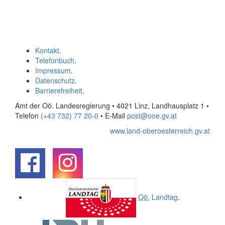
Kontakt
.
Telefonbuch
.
Impressum
.
Datenschutz
.
Barrierefreiheit
.
Amt der Oö. Landesregierung • 4021 Linz, Landhausplatz 1
•
Telefon
(+43 732) 77 20-0
• E-Mail
post@ooe.gv.at
www.land-oberoesterreich.gv.at
.
.
Oö.
Landtag
.