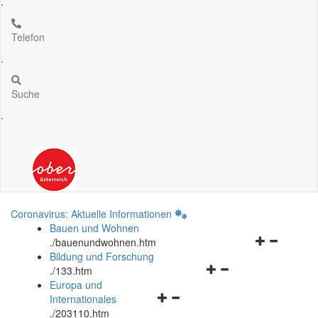
.
Telefon
.
Suche
.
Coronavirus: Aktuelle Informationen
Bauen und Wohnen
Navigationsm
.
/bauenundwohnen.htm
öffnen
Bildung und Forschung
Navigationsmenü
und
.
/133.htm
öffnen
schließen
Europa und
Navigationsmenü
und
Internationales
öffnen
schließen
.
/203110.htm