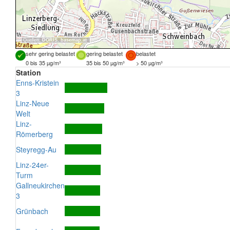
Quellen:
DORIS
,
basemap.at
sehr gering belastet
gering belastet
belastet
0 bis 35 µg/m³
35 bis 50 µg/m³
> 50 µg/m³
Station
Enns-Kristein
3
Linz-Neue
Welt
Linz-
Römerberg
Steyregg-Au
Linz-24er-
Turm
Gallneukirchen
3
Grünbach