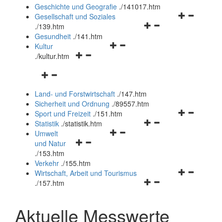
und
Geschichte und Geografie
.
/141017.htm
schließen
Navigationsm
Gesellschaft und Soziales
Navigationsmenü
öffnen
.
/139.htm
öffnen
und
Gesundheit
.
/141.htm
Navigationsmenü
und
schließen
Kultur
Navigationsmenü
öffnen
schließen
.
/kultur.htm
öffnen
und
Navigationsmenü
und
schließen
öffnen
schließen
Land- und Forstwirtschaft
.
/147.htm
und
Sicherheit und Ordnung
.
/89557.htm
schließen
Navigationsm
Sport und Freizeit
.
/151.htm
Navigationsmenü
öffnen
Statistik
.
/statistik.htm
Navigationsmenü
öffnen
und
Umwelt
Navigationsmenü
öffnen
und
schließen
und Natur
öffnen
und
schließen
.
/153.htm
und
schließen
Verkehr
.
/155.htm
schließen
Navigationsm
Wirtschaft, Arbeit und Tourismus
Navigationsmenü
öffnen
.
/157.htm
öffnen
und
und
schließen
Aktuelle Messwerte
schließen