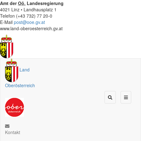
Amt der
Oö.
Landesregierung
4021 Linz • Landhausplatz 1
Telefon (+43 732) 77 20-0
E-Mail
post@ooe.gv.at
www.land-oberoesterreich.gv.at
Land
Oberösterreich
Kontakt