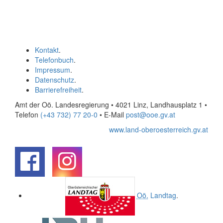
Kontakt
.
Telefonbuch
.
Impressum
.
Datenschutz
.
Barrierefreiheit
.
Amt der Oö. Landesregierung • 4021 Linz, Landhausplatz 1
•
Telefon
(+43 732) 77 20-0
• E-Mail
post@ooe.gv.at
www.land-oberoesterreich.gv.at
.
.
Oö.
Landtag
.