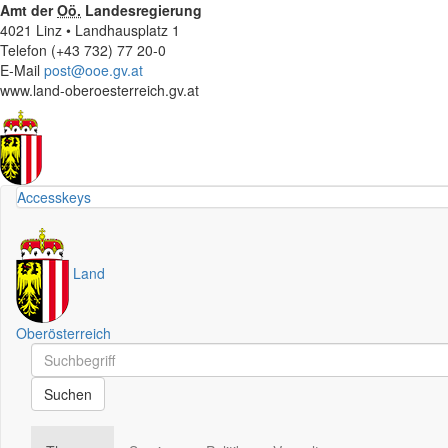
Amt der
Oö.
Landesregierung
4021 Linz • Landhausplatz 1
Telefon (+43 732) 77 20-0
E-Mail
post@ooe.gv.at
www.land-oberoesterreich.gv.at
Accesskeys
Land
Oberösterreich
Schnellsuche
Schnellsuche
Suchen