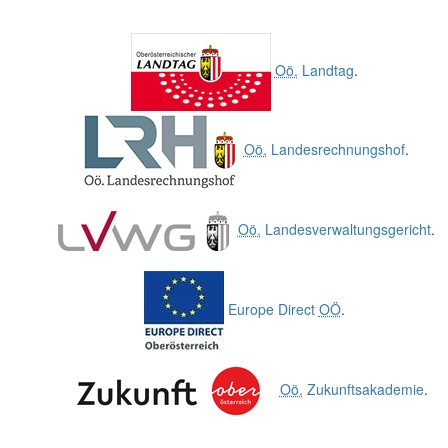
Oö.
Landtag
.
Oö.
Landesrechnungshof
.
Oö.
Landesverwaltungsgericht
.
Europe Direct
OÖ
.
Oö.
Zukunftsakademie
.