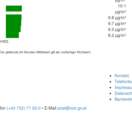
10.1
µg/m³
9.8 µg/m³
9.7 µg/m³
9.3 µg/m³
8.2 µg/m³
netz.
 gleitende 24-Stunden Mittelwert gilt als vorläufiger Richtwert.
Kontakt
.
Telefonb
Impress
Datensch
Barrierefr
efon
(+43 732) 77 20-0
• E-Mail
post@ooe.gv.at