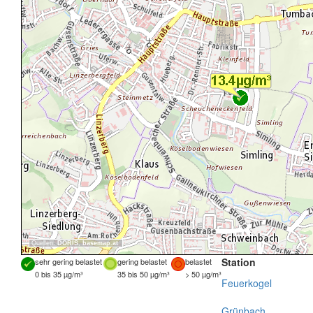
Quellen:
DORIS
,
basemap.at
Station
sehr gering belastet
gering belastet
belastet
0 bis 35 µg/m³
35 bis 50 µg/m³
> 50 µg/m³
Feuerkogel
Grünbach