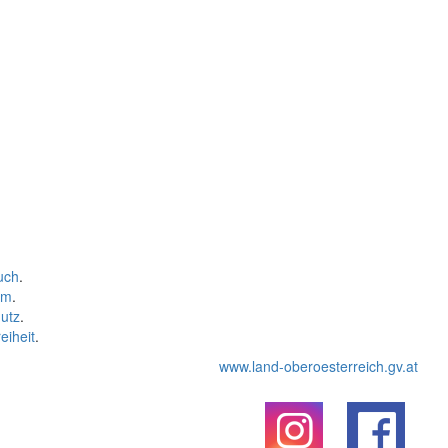
uch
.
um
.
utz
.
eiheit
.
www.land-oberoesterreich.gv.at