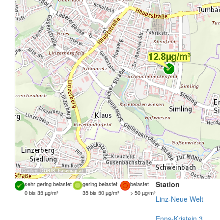
Quellen:
DORIS
,
basemap.at
Station
sehr gering belastet
gering belastet
belastet
0 bis 35 µg/m³
35 bis 50 µg/m³
> 50 µg/m³
Linz-Neue Welt
Enns-Kristein 3