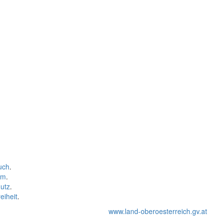
uch
.
um
.
utz
.
eiheit
.
www.land-oberoesterreich.gv.at