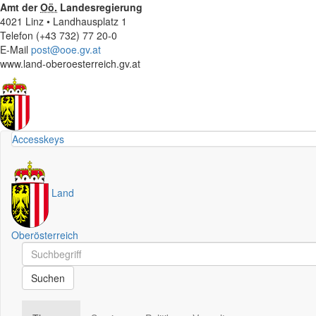
Amt der
Oö.
Landesregierung
4021 Linz • Landhausplatz 1
Telefon (+43 732) 77 20-0
E-Mail
post@ooe.gv.at
www.land-oberoesterreich.gv.at
Accesskeys
Land
Oberösterreich
Schnellsuche
Schnellsuche
Suchen