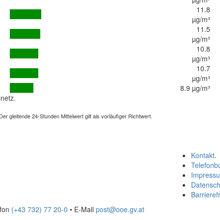
11.8
µg/m³
11.5
µg/m³
10.8
µg/m³
10.7
µg/m³
8.9 µg/m³
netz.
 gleitende 24-Stunden Mittelwert gilt als vorläufiger Richtwert.
Kontakt
.
Telefonb
Impress
Datensch
Barrierefr
efon
(+43 732) 77 20-0
• E-Mail
post@ooe.gv.at