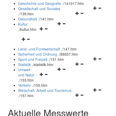
und
Geschichte und Geografie
.
/141017.htm
schließen
Navigationsm
Gesellschaft und Soziales
Navigationsmenü
öffnen
.
/139.htm
öffnen
und
Gesundheit
.
/141.htm
Navigationsmenü
und
schließen
Kultur
Navigationsmenü
öffnen
schließen
.
/kultur.htm
öffnen
und
Navigationsmenü
und
schließen
öffnen
schließen
Land- und Forstwirtschaft
.
/147.htm
und
Sicherheit und Ordnung
.
/89557.htm
schließen
Navigationsm
Sport und Freizeit
.
/151.htm
Navigationsmenü
öffnen
Statistik
.
/statistik.htm
Navigationsmenü
öffnen
und
Umwelt
Navigationsmenü
öffnen
und
schließen
und Natur
öffnen
und
schließen
.
/153.htm
und
schließen
Verkehr
.
/155.htm
schließen
Navigationsm
Wirtschaft, Arbeit und Tourismus
Navigationsmenü
öffnen
.
/157.htm
öffnen
und
und
schließen
Aktuelle Messwerte
schließen