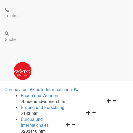
.
Telefon
.
Suche
.
Coronavirus: Aktuelle Informationen
Bauen und Wohnen
Navigationsm
.
/bauenundwohnen.htm
öffnen
Bildung und Forschung
Navigationsmenü
und
.
/133.htm
öffnen
schließen
Europa und
Navigationsmenü
und
Internationales
öffnen
schließen
.
/203110.htm