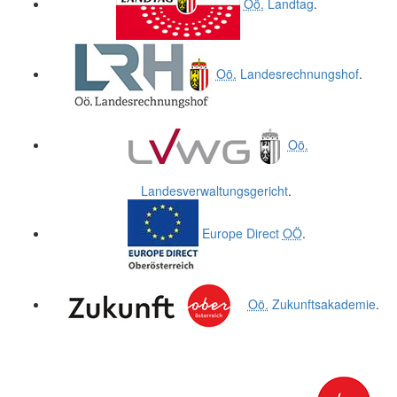
Oö.
Landtag
.
Oö.
Landesrechnungshof
.
Oö.
Landesverwaltungsgericht
.
Europe Direct
OÖ
.
Oö.
Zukunftsakademie
.