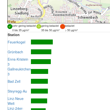
Quellen:
DORIS
,
basemap.at
sehr gering belastet
gering belastet
belastet
0 bis 35 µg/m³
35 bis 50 µg/m³
> 50 µg/m³
Station
Feuerkogel
Grünbach
Enns-Kristein
3
Gallneukirchen
3
Bad Zell
Steyregg-Au
Linz-Neue
Welt
Linz-24er-