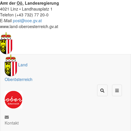
Amt der
Oö.
Landesregierung
4021 Linz • Landhausplatz 1
Telefon (+43 732) 77 20-0
E-Mail
post@ooe.gv.at
www.land-oberoesterreich.gv.at
Land
Oberösterreich
Kontakt