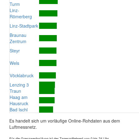
Turm
Linz-
Römerberg
Linz-Stadtpark
Braunau
Zentrum
Steyr
Wels
Vöcklabruck
Lenzing 3
Traun
Haag am
Hausruck
Bad Ischl
Es handelt sich um vorläufige Online-Rohdaten aus dem
Luftmessnetz.
Für die Grenzwertprüfung ist der Tagesmittelwert von 0 bis 24 Uhr