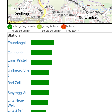
Quellen:
DORIS
,
basemap.at
sehr gering belastet
gering belastet
belastet
0 bis 35 µg/m³
35 bis 50 µg/m³
> 50 µg/m³
Station
Feuerkogel
Grünbach
Enns-Kristein
3
Gallneukirchen
3
Bad Zell
Steyregg-Au
Linz-Neue
Welt
Linz-24er-