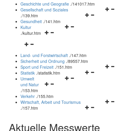
und
Geschichte und Geografie
.
/141017.htm
schließen
Navigationsm
Gesellschaft und Soziales
Navigationsmenü
öffnen
.
/139.htm
öffnen
und
Gesundheit
.
/141.htm
Navigationsmenü
und
schließen
Kultur
Navigationsmenü
öffnen
schließen
.
/kultur.htm
öffnen
und
Navigationsmenü
und
schließen
öffnen
schließen
Land- und Forstwirtschaft
.
/147.htm
und
Sicherheit und Ordnung
.
/89557.htm
schließen
Navigationsm
Sport und Freizeit
.
/151.htm
Navigationsmenü
öffnen
Statistik
.
/statistik.htm
Navigationsmenü
öffnen
und
Umwelt
Navigationsmenü
öffnen
und
schließen
und Natur
öffnen
und
schließen
.
/153.htm
und
schließen
Verkehr
.
/155.htm
schließen
Navigationsm
Wirtschaft, Arbeit und Tourismus
Navigationsmenü
öffnen
.
/157.htm
öffnen
und
und
schließen
Aktuelle Messwerte
schließen