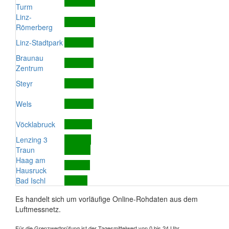
Turm
Linz-
Römerberg
Linz-Stadtpark
Braunau
Zentrum
Steyr
Wels
Vöcklabruck
Lenzing 3
Traun
Haag am
Hausruck
Bad Ischl
Es handelt sich um vorläufige Online-Rohdaten aus dem
Luftmessnetz.
Für die Grenzwertprüfung ist der Tagesmittelwert von 0 bis 24 Uhr