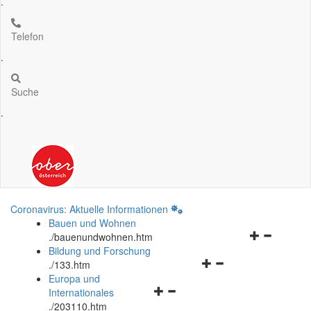
.
Telefon
.
Suche
.
Coronavirus: Aktuelle Informationen
Bauen und Wohnen
Navigationsm
.
/bauenundwohnen.htm
öffnen
Bildung und Forschung
Navigationsmenü
und
.
/133.htm
öffnen
schließen
Europa und
Navigationsmenü
und
Internationales
öffnen
schließen
.
/203110.htm