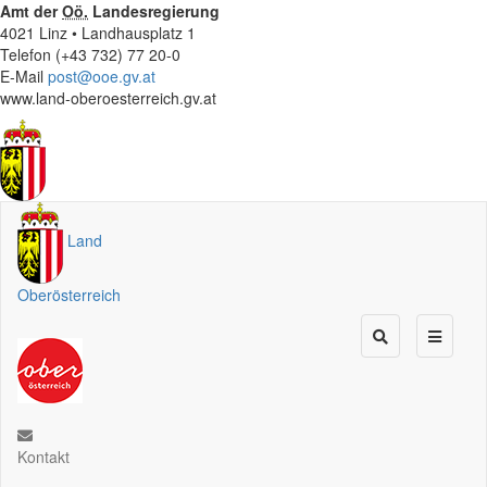
Amt der
Oö.
Landesregierung
4021 Linz • Landhausplatz 1
Telefon (+43 732) 77 20-0
E-Mail
post@ooe.gv.at
www.land-oberoesterreich.gv.at
Land
Oberösterreich
Kontakt