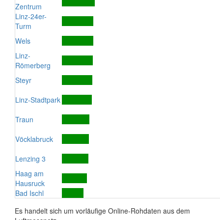
Zentrum
Linz-24er-
Turm
Wels
Linz-
Römerberg
Steyr
Linz-Stadtpark
Traun
Vöcklabruck
Lenzing 3
Haag am
Hausruck
Bad Ischl
Es handelt sich um vorläufige Online-Rohdaten aus dem