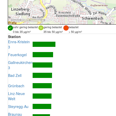
Quellen:
DORIS
,
basemap.at
sehr gering belastet
gering belastet
belastet
0 bis 35 µg/m³
35 bis 50 µg/m³
> 50 µg/m³
Station
Enns-Kristein
3
Feuerkogel
Gallneukirchen
3
Bad Zell
Grünbach
Linz-Neue
Welt
Steyregg-Au
Braunau