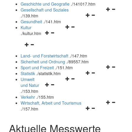
und
Geschichte und Geografie
.
/141017.htm
schließen
Navigationsm
Gesellschaft und Soziales
Navigationsmenü
öffnen
.
/139.htm
öffnen
und
Gesundheit
.
/141.htm
Navigationsmenü
und
schließen
Kultur
Navigationsmenü
öffnen
schließen
.
/kultur.htm
öffnen
und
Navigationsmenü
und
schließen
öffnen
schließen
Land- und Forstwirtschaft
.
/147.htm
und
Sicherheit und Ordnung
.
/89557.htm
schließen
Navigationsm
Sport und Freizeit
.
/151.htm
Navigationsmenü
öffnen
Statistik
.
/statistik.htm
Navigationsmenü
öffnen
und
Umwelt
Navigationsmenü
öffnen
und
schließen
und Natur
öffnen
und
schließen
.
/153.htm
und
schließen
Verkehr
.
/155.htm
schließen
Navigationsm
Wirtschaft, Arbeit und Tourismus
Navigationsmenü
öffnen
.
/157.htm
öffnen
und
und
schließen
Aktuelle Messwerte
schließen