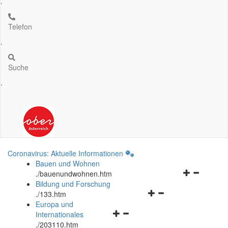
.
Telefon
.
Suche
.
Coronavirus: Aktuelle Informationen
Bauen und Wohnen
Navigationsm
.
/bauenundwohnen.htm
öffnen
Bildung und Forschung
Navigationsmenü
und
.
/133.htm
öffnen
schließen
Europa und
Navigationsmenü
und
Internationales
öffnen
schließen
.
/203110.htm