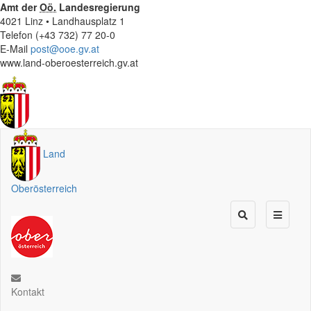
Amt der
Oö.
Landesregierung
4021 Linz • Landhausplatz 1
Telefon (+43 732) 77 20-0
E-Mail
post@ooe.gv.at
www.land-oberoesterreich.gv.at
Land
Oberösterreich
Kontakt