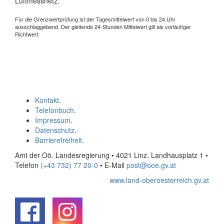
Luftmessnetz.
Für die Grenzwertprüfung ist der Tagesmittelwert von 0 bis 24 Uhr
ausschlaggebend. Der gleitende 24-Stunden Mittelwert gilt als vorläufiger
Richtwert.
Kontakt
.
Telefonbuch
.
Impressum
.
Datenschutz
.
Barrierefreiheit
.
Amt der Oö. Landesregierung • 4021 Linz, Landhausplatz 1
•
Telefon
(+43 732) 77 20-0
• E-Mail
post@ooe.gv.at
www.land-oberoesterreich.gv.at