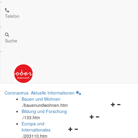
.
Telefon
.
Suche
.
Coronavirus: Aktuelle Informationen
Bauen und Wohnen
Navigationsm
.
/bauenundwohnen.htm
öffnen
Bildung und Forschung
Navigationsmenü
und
.
/133.htm
öffnen
schließen
Europa und
Navigationsmenü
und
Internationales
öffnen
schließen
.
/203110.htm