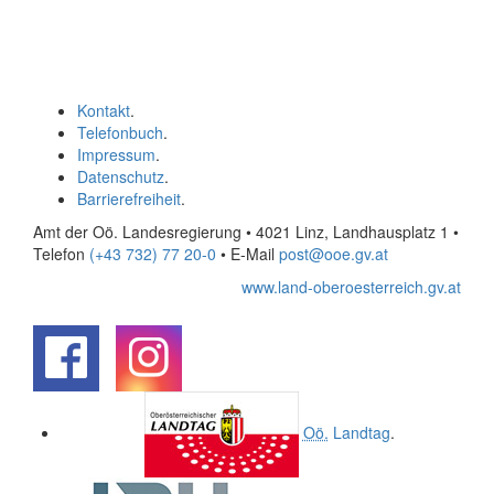
Kontakt
.
Telefonbuch
.
Impressum
.
Datenschutz
.
Barrierefreiheit
.
Amt der Oö. Landesregierung • 4021 Linz, Landhausplatz 1
•
Telefon
(+43 732) 77 20-0
• E-Mail
post@ooe.gv.at
www.land-oberoesterreich.gv.at
.
.
Oö.
Landtag
.