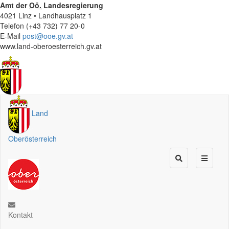
Amt der
Oö.
Landesregierung
4021 Linz • Landhausplatz 1
Telefon (+43 732) 77 20-0
E-Mail
post@ooe.gv.at
www.land-oberoesterreich.gv.at
Land
Oberösterreich
Kontakt