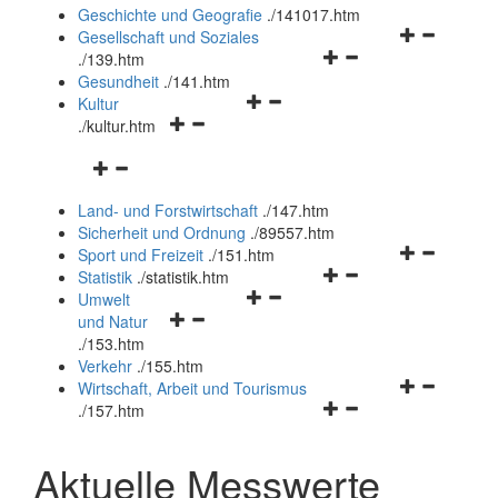
und
Geschichte und Geografie
.
/141017.htm
schließen
Navigationsm
Gesellschaft und Soziales
Navigationsmenü
öffnen
.
/139.htm
öffnen
und
Gesundheit
.
/141.htm
Navigationsmenü
und
schließen
Kultur
Navigationsmenü
öffnen
schließen
.
/kultur.htm
öffnen
und
Navigationsmenü
und
schließen
öffnen
schließen
Land- und Forstwirtschaft
.
/147.htm
und
Sicherheit und Ordnung
.
/89557.htm
schließen
Navigationsm
Sport und Freizeit
.
/151.htm
Navigationsmenü
öffnen
Statistik
.
/statistik.htm
Navigationsmenü
öffnen
und
Umwelt
Navigationsmenü
öffnen
und
schließen
und Natur
öffnen
und
schließen
.
/153.htm
und
schließen
Verkehr
.
/155.htm
schließen
Navigationsm
Wirtschaft, Arbeit und Tourismus
Navigationsmenü
öffnen
.
/157.htm
öffnen
und
und
schließen
Aktuelle Messwerte
schließen