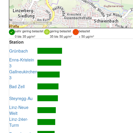
Quellen:
DORIS
,
basemap.at
sehr gering belastet
gering belastet
belastet
0 bis 35 µg/m³
35 bis 50 µg/m³
> 50 µg/m³
Station
Grünbach
Enns-Kristein
3
Gallneukirchen
3
Bad Zell
Steyregg-Au
Linz-Neue
Welt
Linz-24er-
Turm