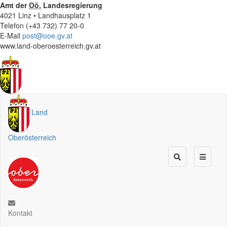
Amt der
Oö.
Landesregierung
4021 Linz • Landhausplatz 1
Telefon (+43 732) 77 20-0
E-Mail
post@ooe.gv.at
www.land-oberoesterreich.gv.at
Land
Oberösterreich
Kontakt