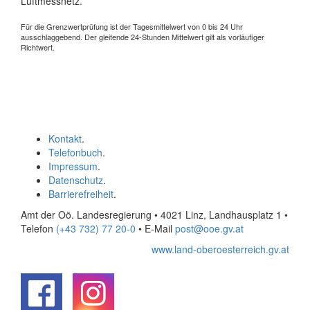
Luftmessnetz.
Für die Grenzwertprüfung ist der Tagesmittelwert von 0 bis 24 Uhr
ausschlaggebend. Der gleitende 24-Stunden Mittelwert gilt als vorläufiger
Richtwert.
Kontakt
.
Telefonbuch
.
Impressum
.
Datenschutz
.
Barrierefreiheit
.
Amt der Oö. Landesregierung • 4021 Linz, Landhausplatz 1
•
Telefon
(+43 732) 77 20-0
• E-Mail
post@ooe.gv.at
www.land-oberoesterreich.gv.at