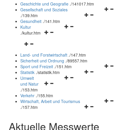
und
Geschichte und Geografie
.
/141017.htm
schließen
Navigationsm
Gesellschaft und Soziales
Navigationsmenü
öffnen
.
/139.htm
öffnen
und
Gesundheit
.
/141.htm
Navigationsmenü
und
schließen
Kultur
Navigationsmenü
öffnen
schließen
.
/kultur.htm
öffnen
und
Navigationsmenü
und
schließen
öffnen
schließen
Land- und Forstwirtschaft
.
/147.htm
und
Sicherheit und Ordnung
.
/89557.htm
schließen
Navigationsm
Sport und Freizeit
.
/151.htm
Navigationsmenü
öffnen
Statistik
.
/statistik.htm
Navigationsmenü
öffnen
und
Umwelt
Navigationsmenü
öffnen
und
schließen
und Natur
öffnen
und
schließen
.
/153.htm
und
schließen
Verkehr
.
/155.htm
schließen
Navigationsm
Wirtschaft, Arbeit und Tourismus
Navigationsmenü
öffnen
.
/157.htm
öffnen
und
und
schließen
Aktuelle Messwerte
schließen