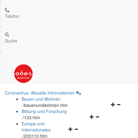
.
Telefon
.
Suche
.
Coronavirus: Aktuelle Informationen
Bauen und Wohnen
Navigationsm
.
/bauenundwohnen.htm
öffnen
Bildung und Forschung
Navigationsmenü
und
.
/133.htm
öffnen
schließen
Europa und
Navigationsmenü
und
Internationales
öffnen
schließen
.
/203110.htm