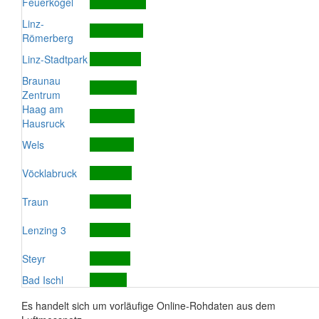
Feuerkogel
Linz-
Römerberg
Linz-Stadtpark
Braunau
Zentrum
Haag am
Hausruck
Wels
Vöcklabruck
Traun
Lenzing 3
Steyr
Bad Ischl
Es handelt sich um vorläufige Online-Rohdaten aus dem