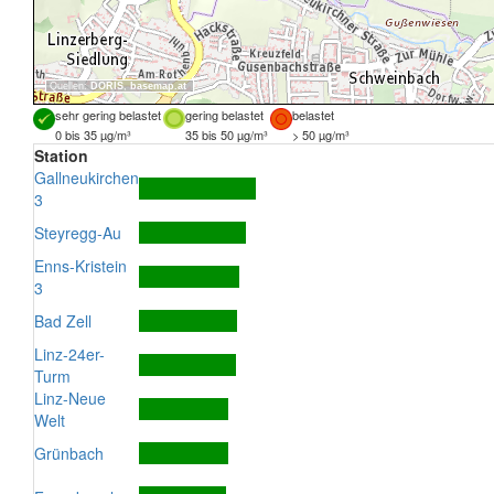
Quellen:
DORIS
,
basemap.at
sehr gering belastet
gering belastet
belastet
0 bis 35 µg/m³
35 bis 50 µg/m³
> 50 µg/m³
Station
Gallneukirchen
3
Steyregg-Au
Enns-Kristein
3
Bad Zell
Linz-24er-
Turm
Linz-Neue
Welt
Grünbach