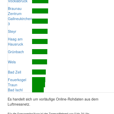
Vöcklabruck
Braunau
Zentrum
Gallneukirchen
3
Steyr
Haag am
Hausruck
Grünbach
Wels
Bad Zell
Feuerkogel
Traun
Bad Ischl
Es handelt sich um vorläufige Online-Rohdaten aus dem
Luftmessnetz.
Für die Grenzwertprüfung ist der Tagesmittelwert von 0 bis 24 Uhr