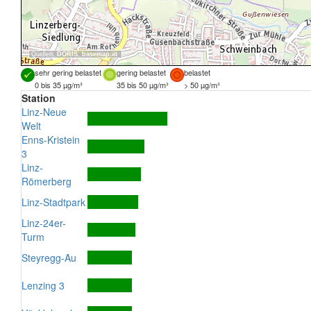
Quellen:
DORIS
,
basemap.at
sehr gering belastet
gering belastet
belastet
0 bis 35 µg/m³
35 bis 50 µg/m³
> 50 µg/m³
Station
Linz-Neue
Welt
Enns-Kristein
3
Linz-
Römerberg
Linz-Stadtpark
Linz-24er-
Turm
Steyregg-Au
Lenzing 3