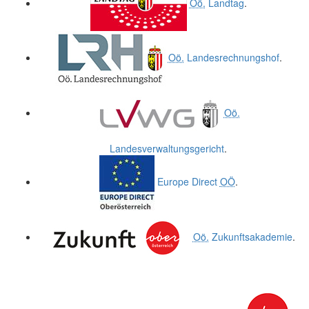
Oö.
Landtag
.
Oö.
Landesrechnungshof
.
Oö.
Landesverwaltungsgericht
.
Europe Direct
OÖ
.
Oö.
Zukunftsakademie
.