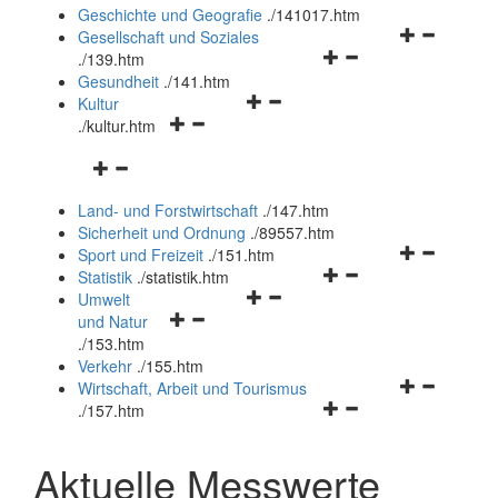
und
Geschichte und Geografie
.
/141017.htm
schließen
Navigationsm
Gesellschaft und Soziales
Navigationsmenü
öffnen
.
/139.htm
öffnen
und
Gesundheit
.
/141.htm
Navigationsmenü
und
schließen
Kultur
Navigationsmenü
öffnen
schließen
.
/kultur.htm
öffnen
und
Navigationsmenü
und
schließen
öffnen
schließen
Land- und Forstwirtschaft
.
/147.htm
und
Sicherheit und Ordnung
.
/89557.htm
schließen
Navigationsm
Sport und Freizeit
.
/151.htm
Navigationsmenü
öffnen
Statistik
.
/statistik.htm
Navigationsmenü
öffnen
und
Umwelt
Navigationsmenü
öffnen
und
schließen
und Natur
öffnen
und
schließen
.
/153.htm
und
schließen
Verkehr
.
/155.htm
schließen
Navigationsm
Wirtschaft, Arbeit und Tourismus
Navigationsmenü
öffnen
.
/157.htm
öffnen
und
und
schließen
Aktuelle Messwerte
schließen