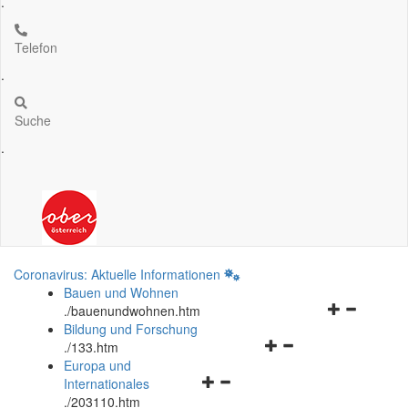
.
Telefon
.
Suche
.
Coronavirus: Aktuelle Informationen
Bauen und Wohnen
Navigationsm
.
/bauenundwohnen.htm
öffnen
Bildung und Forschung
Navigationsmenü
und
.
/133.htm
öffnen
schließen
Europa und
Navigationsmenü
und
Internationales
öffnen
schließen
.
/203110.htm