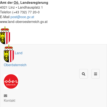
Amt der
Oö.
Landesregierung
4021 Linz • Landhausplatz 1
Telefon (+43 732) 77 20-0
E-Mail
post@ooe.gv.at
www.land-oberoesterreich.gv.at
Land
Oberösterreich
Kontakt