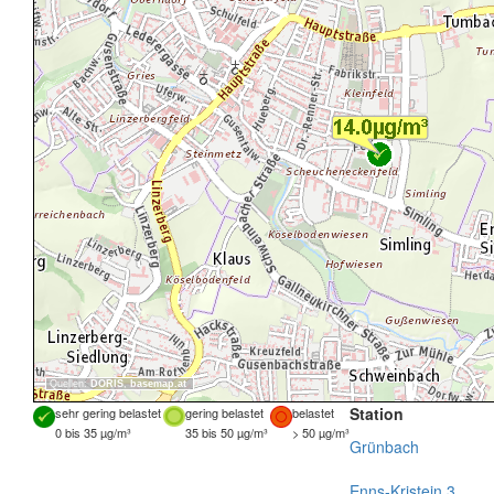
Quellen:
DORIS
,
basemap.at
Station
sehr gering belastet
gering belastet
belastet
0 bis 35 µg/m³
35 bis 50 µg/m³
> 50 µg/m³
Grünbach
Enns-Kristein 3