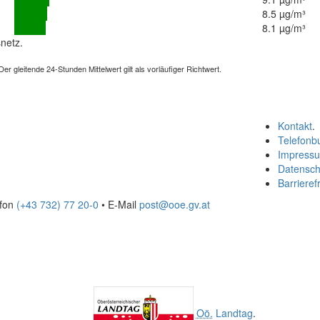
8.5 µg/m³
8.1 µg/m³
netz.
 gleitende 24-Stunden Mittelwert gilt als vorläufiger Richtwert.
Kontakt
.
Telefonb
Impress
Datensch
Barrierefr
efon
(+43 732) 77 20-0
• E-Mail
post@ooe.gv.at
Oö.
Landtag
.