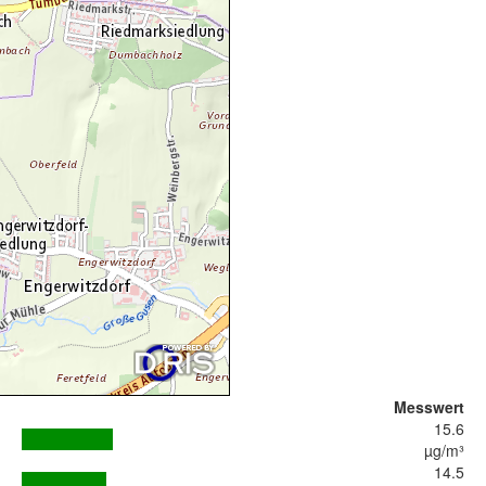
Messwert
15.6
µg/m³
14.5