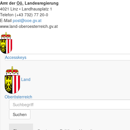
Amt der
Oö.
Landesregierung
4021 Linz • Landhausplatz 1
Telefon (+43 732) 77 20-0
E-Mail
post@ooe.gv.at
www.land-oberoesterreich.gv.at
Accesskeys
Land
Oberösterreich
Schnellsuche
Schnellsuche
Suchen