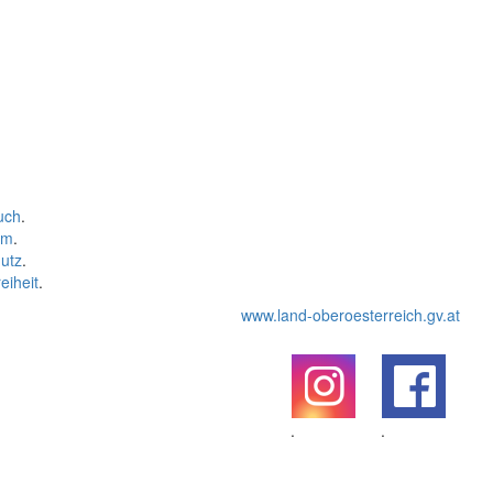
uch
.
um
.
utz
.
eiheit
.
www.land-oberoesterreich.gv.at
.
.