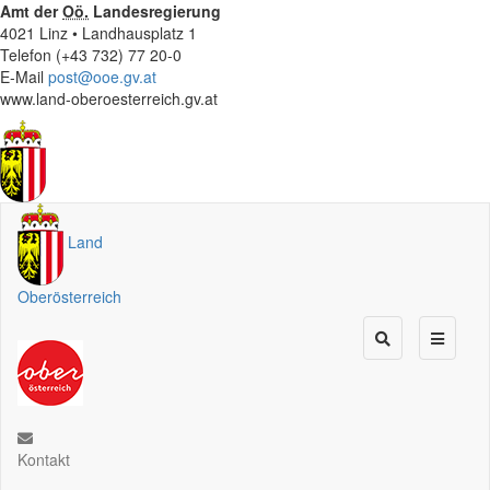
Amt der
Oö.
Landesregierung
4021 Linz • Landhausplatz 1
Telefon (+43 732) 77 20-0
E-Mail
post@ooe.gv.at
www.land-oberoesterreich.gv.at
Land
Oberösterreich
Kontakt