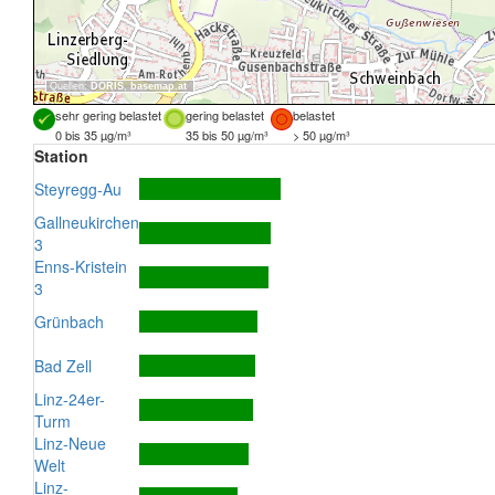
Quellen:
DORIS
,
basemap.at
sehr gering belastet
gering belastet
belastet
0 bis 35 µg/m³
35 bis 50 µg/m³
> 50 µg/m³
Station
Steyregg-Au
Gallneukirchen
3
Enns-Kristein
3
Grünbach
Bad Zell
Linz-24er-
Turm
Linz-Neue
Welt
Linz-