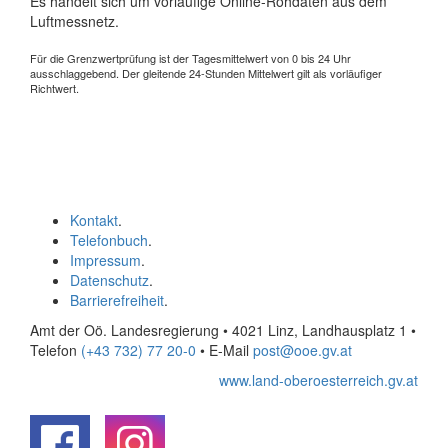
Es handelt sich um vorläufige Online-Rohdaten aus dem
Luftmessnetz.
Für die Grenzwertprüfung ist der Tagesmittelwert von 0 bis 24 Uhr
ausschlaggebend. Der gleitende 24-Stunden Mittelwert gilt als vorläufiger
Richtwert.
Kontakt
.
Telefonbuch
.
Impressum
.
Datenschutz
.
Barrierefreiheit
.
Amt der Oö. Landesregierung • 4021 Linz, Landhausplatz 1
•
Telefon
(+43 732) 77 20-0
• E-Mail
post@ooe.gv.at
www.land-oberoesterreich.gv.at