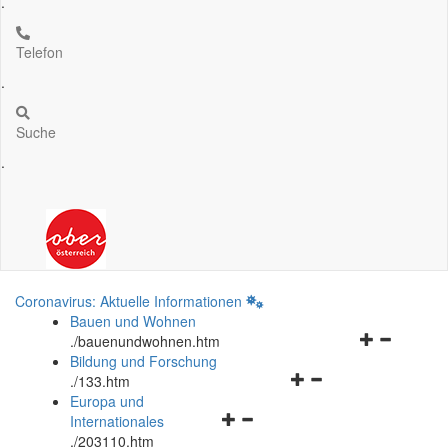
.
Telefon
.
Suche
.
Coronavirus: Aktuelle Informationen
Bauen und Wohnen
Navigationsm
.
/bauenundwohnen.htm
öffnen
Bildung und Forschung
Navigationsmenü
und
.
/133.htm
öffnen
schließen
Europa und
Navigationsmenü
und
Internationales
öffnen
schließen
.
/203110.htm