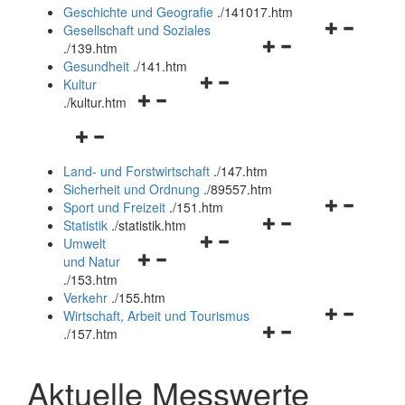
und
Geschichte und Geografie
.
/141017.htm
schließen
Navigationsm
Gesellschaft und Soziales
Navigationsmenü
öffnen
.
/139.htm
öffnen
und
Gesundheit
.
/141.htm
Navigationsmenü
und
schließen
Kultur
Navigationsmenü
öffnen
schließen
.
/kultur.htm
öffnen
und
Navigationsmenü
und
schließen
öffnen
schließen
Land- und Forstwirtschaft
.
/147.htm
und
Sicherheit und Ordnung
.
/89557.htm
schließen
Navigationsm
Sport und Freizeit
.
/151.htm
Navigationsmenü
öffnen
Statistik
.
/statistik.htm
Navigationsmenü
öffnen
und
Umwelt
Navigationsmenü
öffnen
und
schließen
und Natur
öffnen
und
schließen
.
/153.htm
und
schließen
Verkehr
.
/155.htm
schließen
Navigationsm
Wirtschaft, Arbeit und Tourismus
Navigationsmenü
öffnen
.
/157.htm
öffnen
und
und
schließen
Aktuelle Messwerte
schließen