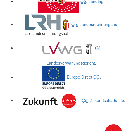
Oö.
Landtag
.
Oö.
Landesrechnungshof
.
Oö.
Landesverwaltungsgericht
.
Europe Direct
OÖ
.
Oö.
Zukunftsakademie
.