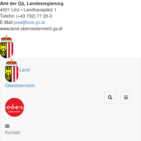
Amt der
Oö.
Landesregierung
4021 Linz • Landhausplatz 1
Telefon (+43 732) 77 20-0
E-Mail
post@ooe.gv.at
www.land-oberoesterreich.gv.at
Land
Oberösterreich
Kontakt