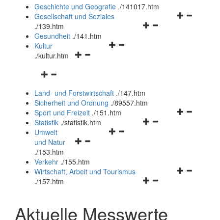
und
Geschichte und Geografie
.
/141017.htm
schließen
Navigationsm
Gesellschaft und Soziales
Navigationsmenü
öffnen
.
/139.htm
öffnen
und
Gesundheit
.
/141.htm
Navigationsmenü
und
schließen
Kultur
Navigationsmenü
öffnen
schließen
.
/kultur.htm
öffnen
und
Navigationsmenü
und
schließen
öffnen
schließen
Land- und Forstwirtschaft
.
/147.htm
und
Sicherheit und Ordnung
.
/89557.htm
schließen
Navigationsm
Sport und Freizeit
.
/151.htm
Navigationsmenü
öffnen
Statistik
.
/statistik.htm
Navigationsmenü
öffnen
und
Umwelt
Navigationsmenü
öffnen
und
schließen
und Natur
öffnen
und
schließen
.
/153.htm
und
schließen
Verkehr
.
/155.htm
schließen
Navigationsm
Wirtschaft, Arbeit und Tourismus
Navigationsmenü
öffnen
.
/157.htm
öffnen
und
und
schließen
Aktuelle Messwerte
schließen