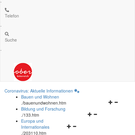
.
Telefon
.
Suche
.
Coronavirus: Aktuelle Informationen
Bauen und Wohnen
Navigationsm
.
/bauenundwohnen.htm
öffnen
Bildung und Forschung
Navigationsmenü
und
.
/133.htm
öffnen
schließen
Europa und
Navigationsmenü
und
Internationales
öffnen
schließen
.
/203110.htm