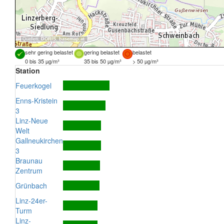
Quellen:
DORIS
,
basemap.at
sehr gering belastet
gering belastet
belastet
0 bis 35 µg/m³
35 bis 50 µg/m³
> 50 µg/m³
Station
Feuerkogel
Enns-Kristein
3
Linz-Neue
Welt
Gallneukirchen
3
Braunau
Zentrum
Grünbach
Linz-24er-
Turm
Linz-