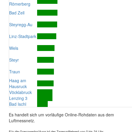
Römerberg
Bad Zell
Steyregg-Au
Linz-Stadtpark
Wels
Steyr
Traun
Haag am
Hausruck
Vöcklabruck
Lenzing 3
Bad Ischl
Es handelt sich um vorläufige Online-Rohdaten aus dem
Luftmessnetz.
Für die Grenzwertprüfung ist der Tagesmittelwert von 0 bis 24 Uhr