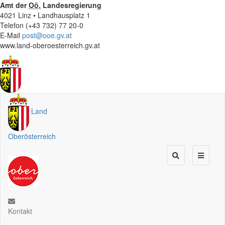
Amt der
Oö.
Landesregierung
4021 Linz • Landhausplatz 1
Telefon (+43 732) 77 20-0
E-Mail
post@ooe.gv.at
www.land-oberoesterreich.gv.at
Land
Oberösterreich
Kontakt