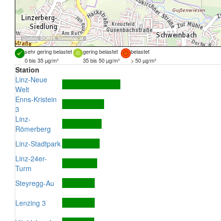
Quellen:
DORIS
,
basemap.at
sehr gering belastet
gering belastet
belastet
0 bis 35 µg/m³
35 bis 50 µg/m³
> 50 µg/m³
Station
Linz-Neue
Welt
Enns-Kristein
3
Linz-
Römerberg
Linz-Stadtpark
Linz-24er-
Turm
Steyregg-Au
Lenzing 3