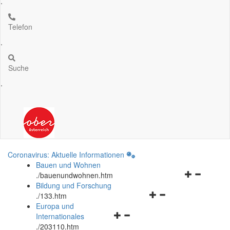
.
Telefon
.
Suche
.
Coronavirus: Aktuelle Informationen
Bauen und Wohnen
Navigationsm
.
/bauenundwohnen.htm
öffnen
Bildung und Forschung
Navigationsmenü
und
.
/133.htm
öffnen
schließen
Europa und
Navigationsmenü
und
Internationales
öffnen
schließen
.
/203110.htm