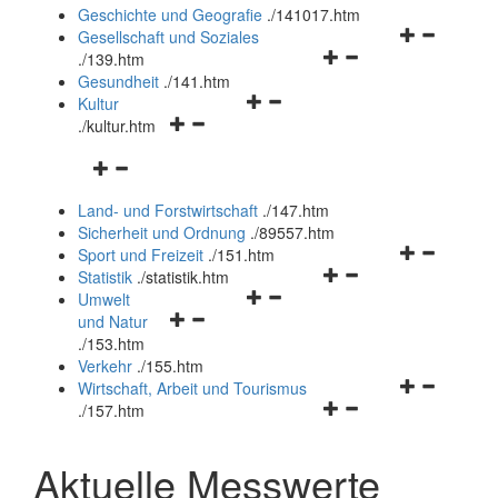
und
Geschichte und Geografie
.
/141017.htm
schließen
Navigationsm
Gesellschaft und Soziales
Navigationsmenü
öffnen
.
/139.htm
öffnen
und
Gesundheit
.
/141.htm
Navigationsmenü
und
schließen
Kultur
Navigationsmenü
öffnen
schließen
.
/kultur.htm
öffnen
und
Navigationsmenü
und
schließen
öffnen
schließen
Land- und Forstwirtschaft
.
/147.htm
und
Sicherheit und Ordnung
.
/89557.htm
schließen
Navigationsm
Sport und Freizeit
.
/151.htm
Navigationsmenü
öffnen
Statistik
.
/statistik.htm
Navigationsmenü
öffnen
und
Umwelt
Navigationsmenü
öffnen
und
schließen
und Natur
öffnen
und
schließen
.
/153.htm
und
schließen
Verkehr
.
/155.htm
schließen
Navigationsm
Wirtschaft, Arbeit und Tourismus
Navigationsmenü
öffnen
.
/157.htm
öffnen
und
und
schließen
Aktuelle Messwerte
schließen