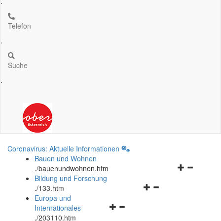
.
Telefon
.
Suche
.
Coronavirus: Aktuelle Informationen
Bauen und Wohnen
Navigationsm
.
/bauenundwohnen.htm
öffnen
Bildung und Forschung
Navigationsmenü
und
.
/133.htm
öffnen
schließen
Europa und
Navigationsmenü
und
Internationales
öffnen
schließen
.
/203110.htm