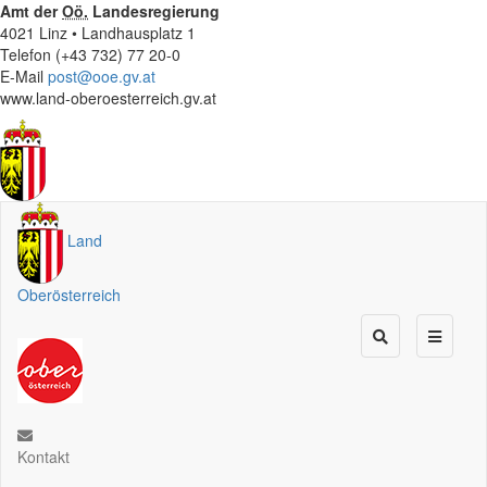
Amt der
Oö.
Landesregierung
4021 Linz • Landhausplatz 1
Telefon (+43 732) 77 20-0
E-Mail
post@ooe.gv.at
www.land-oberoesterreich.gv.at
Land
Oberösterreich
Kontakt