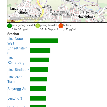
Quellen:
DORIS
,
basemap.at
sehr gering belastet
gering belastet
belastet
0 bis 35 µg/m³
35 bis 50 µg/m³
> 50 µg/m³
Station
Linz-Neue
Welt
Enns-Kristein
3
Linz-
Römerberg
Linz-Stadtpark
Linz-24er-
Turm
Steyregg-Au
Lenzing 3