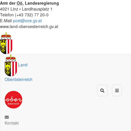
Amt der
Oö.
Landesregierung
4021 Linz • Landhausplatz 1
Telefon (+43 732) 77 20-0
E-Mail
post@ooe.gv.at
www.land-oberoesterreich.gv.at
Land
Oberösterreich
Kontakt