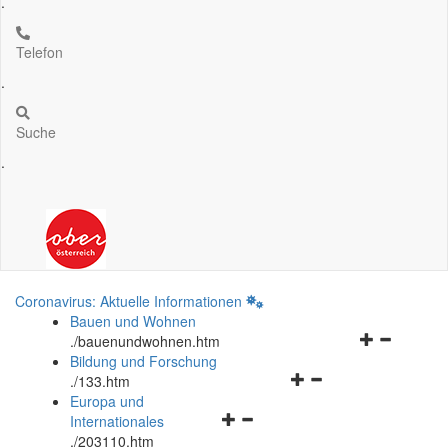
.
Telefon
.
Suche
.
Coronavirus: Aktuelle Informationen
Bauen und Wohnen
Navigationsm
.
/bauenundwohnen.htm
öffnen
Bildung und Forschung
Navigationsmenü
und
.
/133.htm
öffnen
schließen
Europa und
Navigationsmenü
und
Internationales
öffnen
schließen
.
/203110.htm