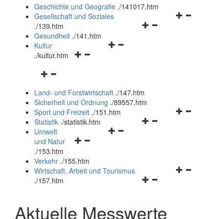
und
Geschichte und Geografie
.
/141017.htm
schließen
Navigationsm
Gesellschaft und Soziales
Navigationsmenü
öffnen
.
/139.htm
öffnen
und
Gesundheit
.
/141.htm
Navigationsmenü
und
schließen
Kultur
Navigationsmenü
öffnen
schließen
.
/kultur.htm
öffnen
und
Navigationsmenü
und
schließen
öffnen
schließen
Land- und Forstwirtschaft
.
/147.htm
und
Sicherheit und Ordnung
.
/89557.htm
schließen
Navigationsm
Sport und Freizeit
.
/151.htm
Navigationsmenü
öffnen
Statistik
.
/statistik.htm
Navigationsmenü
öffnen
und
Umwelt
Navigationsmenü
öffnen
und
schließen
und Natur
öffnen
und
schließen
.
/153.htm
und
schließen
Verkehr
.
/155.htm
schließen
Navigationsm
Wirtschaft, Arbeit und Tourismus
Navigationsmenü
öffnen
.
/157.htm
öffnen
und
und
schließen
Aktuelle Messwerte
schließen