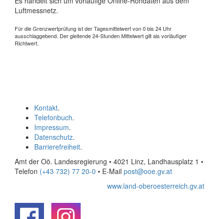
Es handelt sich um vorläufige Online-Rohdaten aus dem
Luftmessnetz.
Für die Grenzwertprüfung ist der Tagesmittelwert von 0 bis 24 Uhr
ausschlaggebend. Der gleitende 24-Stunden Mittelwert gilt als vorläufiger
Richtwert.
Kontakt
.
Telefonbuch
.
Impressum
.
Datenschutz
.
Barrierefreiheit
.
Amt der Oö. Landesregierung • 4021 Linz, Landhausplatz 1
•
Telefon
(+43 732) 77 20-0
• E-Mail
post@ooe.gv.at
www.land-oberoesterreich.gv.at