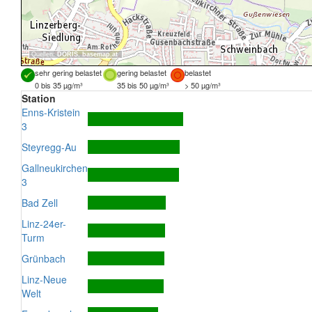
Quellen:
DORIS
,
basemap.at
sehr gering belastet
gering belastet
belastet
0 bis 35 µg/m³
35 bis 50 µg/m³
> 50 µg/m³
Station
Enns-Kristein
3
Steyregg-Au
Gallneukirchen
3
Bad Zell
Linz-24er-
Turm
Grünbach
Linz-Neue
Welt