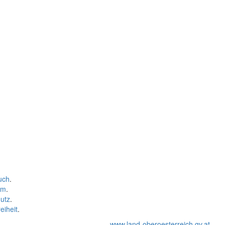
uch
.
um
.
utz
.
eiheit
.
www.land-oberoesterreich.gv.at