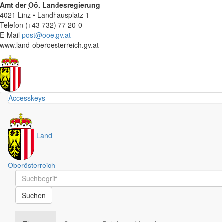
Amt der
Oö.
Landesregierung
4021 Linz • Landhausplatz 1
Telefon (+43 732) 77 20-0
E-Mail
post@ooe.gv.at
www.land-oberoesterreich.gv.at
Accesskeys
Land
Oberösterreich
Schnellsuche
Schnellsuche
Suchen