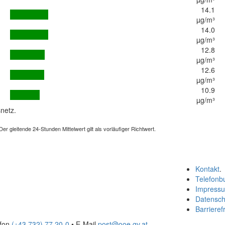
14.1
µg/m³
14.0
µg/m³
12.8
µg/m³
12.6
µg/m³
10.9
µg/m³
netz.
 gleitende 24-Stunden Mittelwert gilt als vorläufiger Richtwert.
Kontakt
.
Telefonb
Impress
Datensch
Barrierefr
efon
(+43 732) 77 20-0
• E-Mail
post@ooe.gv.at