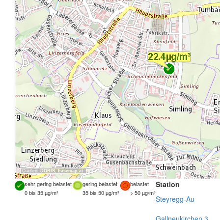
Quellen:
DORIS
,
basemap.at
Station
sehr gering belastet
gering belastet
belastet
0 bis 35 µg/m³
35 bis 50 µg/m³
> 50 µg/m³
Steyregg-Au
Gallneukirchen 3