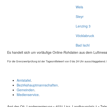
Wels
Steyr
Lenzing 3
Vöcklabruck
Bad Ischl
Es handelt sich um vorläufige Online-Rohdaten aus dem Luftmess
Für die Grenzwertprüfung ist der Tagesmittelwert von 0 bis 24 Uhr ausschlaggebend. Der
Amtstafel
.
Bezirkshauptmannschaften
.
Gemeinden
.
Medienservice
.
Amt der Oö. Landesregierung • 4021 Linz, Landhausplatz 1
• Tel