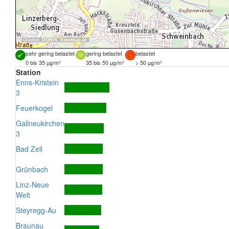
Quellen:
DORIS
,
basemap.at
sehr gering belastet
gering belastet
belastet
0 bis 35 µg/m³
35 bis 50 µg/m³
> 50 µg/m³
Station
Enns-Kristein
3
Feuerkogel
Gallneukirchen
3
Bad Zell
Grünbach
Linz-Neue
Welt
Steyregg-Au
Braunau