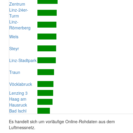
Zentrum
Linz-24er-
Turm
Linz-
Römerberg
Wels
Steyr
Linz-Stadtpark
Traun
Vöcklabruck
Lenzing 3
Haag am
Hausruck
Bad Ischl
Es handelt sich um vorläufige Online-Rohdaten aus dem
Luftmessnetz.