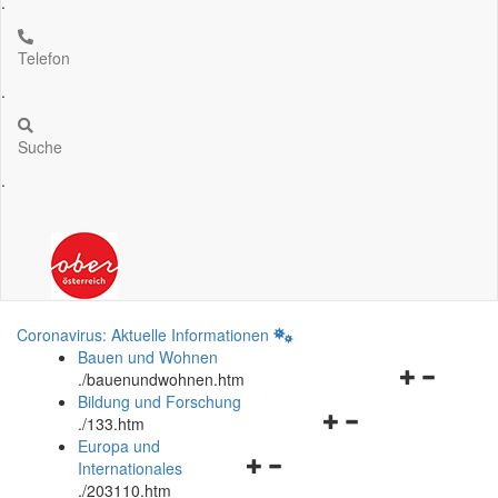
.
Telefon
.
Suche
.
Coronavirus: Aktuelle Informationen
Bauen und Wohnen
Navigationsm
.
/bauenundwohnen.htm
öffnen
Bildung und Forschung
Navigationsmenü
und
.
/133.htm
öffnen
schließen
Europa und
Navigationsmenü
und
Internationales
öffnen
schließen
.
/203110.htm