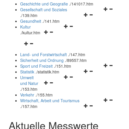
und
Geschichte und Geografie
.
/141017.htm
schließen
Navigationsm
Gesellschaft und Soziales
Navigationsmenü
öffnen
.
/139.htm
öffnen
und
Gesundheit
.
/141.htm
Navigationsmenü
und
schließen
Kultur
Navigationsmenü
öffnen
schließen
.
/kultur.htm
öffnen
und
Navigationsmenü
und
schließen
öffnen
schließen
Land- und Forstwirtschaft
.
/147.htm
und
Sicherheit und Ordnung
.
/89557.htm
schließen
Navigationsm
Sport und Freizeit
.
/151.htm
Navigationsmenü
öffnen
Statistik
.
/statistik.htm
Navigationsmenü
öffnen
und
Umwelt
Navigationsmenü
öffnen
und
schließen
und Natur
öffnen
und
schließen
.
/153.htm
und
schließen
Verkehr
.
/155.htm
schließen
Navigationsm
Wirtschaft, Arbeit und Tourismus
Navigationsmenü
öffnen
.
/157.htm
öffnen
und
und
schließen
Aktuelle Messwerte
schließen