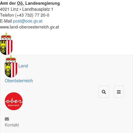
Amt der
Oö.
Landesregierung
4021 Linz • Landhausplatz 1
Telefon (+43 732) 77 20-0
E-Mail
post@ooe.gv.at
www.land-oberoesterreich.gv.at
Land
Oberösterreich
Kontakt