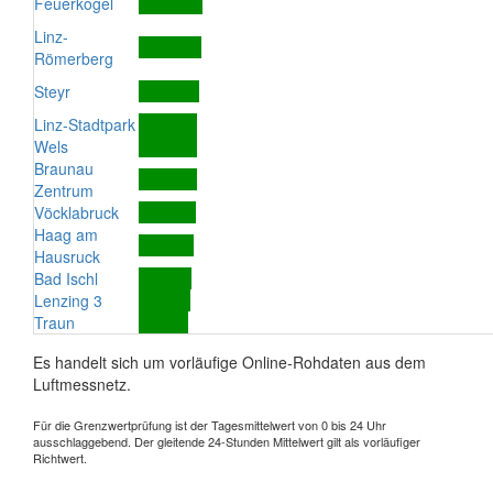
Feuerkogel
Linz-
Römerberg
Steyr
Linz-Stadtpark
Wels
Braunau
Zentrum
Vöcklabruck
Haag am
Hausruck
Bad Ischl
Lenzing 3
Traun
Es handelt sich um vorläufige Online-Rohdaten aus dem
Luftmessnetz.
Für die Grenzwertprüfung ist der Tagesmittelwert von 0 bis 24 Uhr
ausschlaggebend. Der gleitende 24-Stunden Mittelwert gilt als vorläufiger
Richtwert.