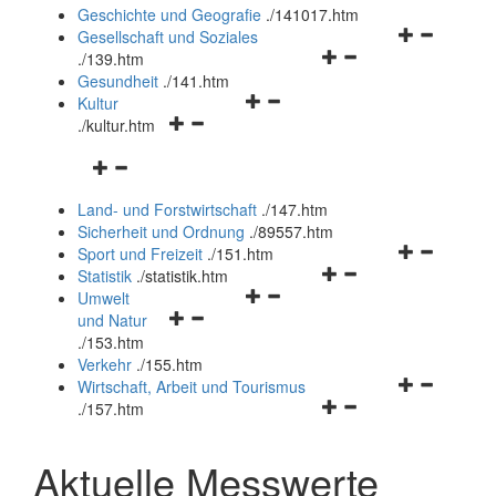
und
Geschichte und Geografie
.
/141017.htm
schließen
Navigationsm
Gesellschaft und Soziales
Navigationsmenü
öffnen
.
/139.htm
öffnen
und
Gesundheit
.
/141.htm
Navigationsmenü
und
schließen
Kultur
Navigationsmenü
öffnen
schließen
.
/kultur.htm
öffnen
und
Navigationsmenü
und
schließen
öffnen
schließen
Land- und Forstwirtschaft
.
/147.htm
und
Sicherheit und Ordnung
.
/89557.htm
schließen
Navigationsm
Sport und Freizeit
.
/151.htm
Navigationsmenü
öffnen
Statistik
.
/statistik.htm
Navigationsmenü
öffnen
und
Umwelt
Navigationsmenü
öffnen
und
schließen
und Natur
öffnen
und
schließen
.
/153.htm
und
schließen
Verkehr
.
/155.htm
schließen
Navigationsm
Wirtschaft, Arbeit und Tourismus
Navigationsmenü
öffnen
.
/157.htm
öffnen
und
und
schließen
Aktuelle Messwerte
schließen