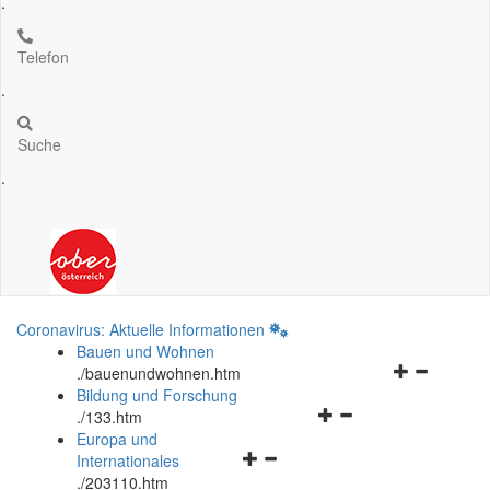
.
Telefon
.
Suche
.
Coronavirus: Aktuelle Informationen
Bauen und Wohnen
Navigationsm
.
/bauenundwohnen.htm
öffnen
Bildung und Forschung
Navigationsmenü
und
.
/133.htm
öffnen
schließen
Europa und
Navigationsmenü
und
Internationales
öffnen
schließen
.
/203110.htm