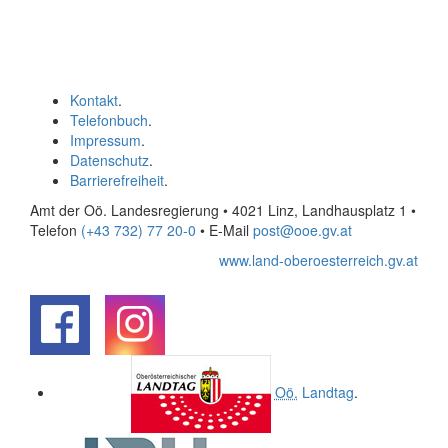
Kontakt
.
Telefonbuch
.
Impressum
.
Datenschutz
.
Barrierefreiheit
.
Amt der Oö. Landesregierung • 4021 Linz, Landhausplatz 1
•
Telefon
(+43 732) 77 20-0
• E-Mail
post@ooe.gv.at
www.land-oberoesterreich.gv.at
.
.
Oö.
Landtag
.