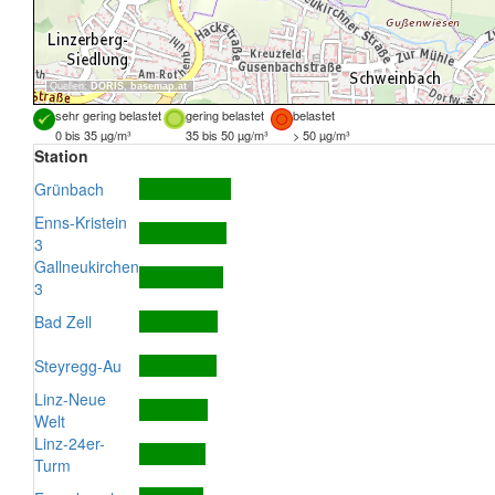
Quellen:
DORIS
,
basemap.at
sehr gering belastet
gering belastet
belastet
0 bis 35 µg/m³
35 bis 50 µg/m³
> 50 µg/m³
Station
Grünbach
Enns-Kristein
3
Gallneukirchen
3
Bad Zell
Steyregg-Au
Linz-Neue
Welt
Linz-24er-
Turm