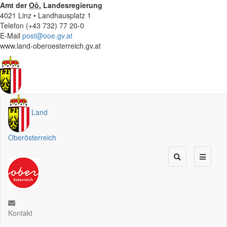
Amt der
Oö.
Landesregierung
4021 Linz • Landhausplatz 1
Telefon (+43 732) 77 20-0
E-Mail
post@ooe.gv.at
www.land-oberoesterreich.gv.at
Land
Oberösterreich
Kontakt