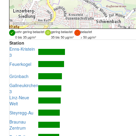
Quellen:
DORIS
,
basemap.at
sehr gering belastet
gering belastet
belastet
0 bis 35 µg/m³
35 bis 50 µg/m³
> 50 µg/m³
Station
Enns-Kristein
3
Feuerkogel
Grünbach
Gallneukirchen
3
Linz-Neue
Welt
Steyregg-Au
Braunau
Zentrum