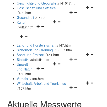
und
Geschichte und Geografie
.
/141017.htm
schließen
Navigationsm
Gesellschaft und Soziales
Navigationsmenü
öffnen
.
/139.htm
öffnen
und
Gesundheit
.
/141.htm
Navigationsmenü
und
schließen
Kultur
Navigationsmenü
öffnen
schließen
.
/kultur.htm
öffnen
und
Navigationsmenü
und
schließen
öffnen
schließen
Land- und Forstwirtschaft
.
/147.htm
und
Sicherheit und Ordnung
.
/89557.htm
schließen
Navigationsm
Sport und Freizeit
.
/151.htm
Navigationsmenü
öffnen
Statistik
.
/statistik.htm
Navigationsmenü
öffnen
und
Umwelt
Navigationsmenü
öffnen
und
schließen
und Natur
öffnen
und
schließen
.
/153.htm
und
schließen
Verkehr
.
/155.htm
schließen
Navigationsm
Wirtschaft, Arbeit und Tourismus
Navigationsmenü
öffnen
.
/157.htm
öffnen
und
und
schließen
Aktuelle Messwerte
schließen