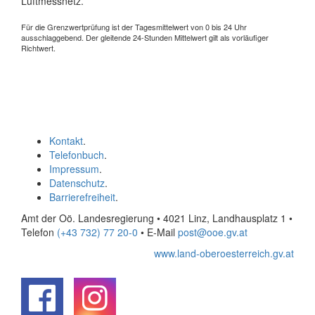
Luftmessnetz.
Für die Grenzwertprüfung ist der Tagesmittelwert von 0 bis 24 Uhr
ausschlaggebend. Der gleitende 24-Stunden Mittelwert gilt als vorläufiger
Richtwert.
Kontakt
.
Telefonbuch
.
Impressum
.
Datenschutz
.
Barrierefreiheit
.
Amt der Oö. Landesregierung • 4021 Linz, Landhausplatz 1
•
Telefon
(+43 732) 77 20-0
• E-Mail
post@ooe.gv.at
www.land-oberoesterreich.gv.at