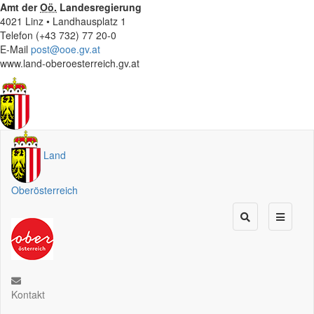
Amt der
Oö.
Landesregierung
4021 Linz • Landhausplatz 1
Telefon (+43 732) 77 20-0
E-Mail
post@ooe.gv.at
www.land-oberoesterreich.gv.at
Land
Oberösterreich
Kontakt