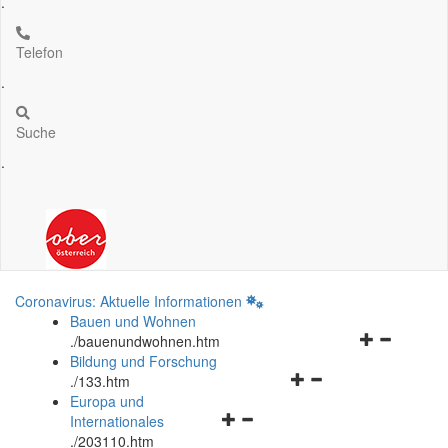
.
Telefon
.
Suche
.
Coronavirus: Aktuelle Informationen
Bauen und Wohnen
Navigationsm
.
/bauenundwohnen.htm
öffnen
Bildung und Forschung
Navigationsmenü
und
.
/133.htm
öffnen
schließen
Europa und
Navigationsmenü
und
Internationales
öffnen
schließen
.
/203110.htm