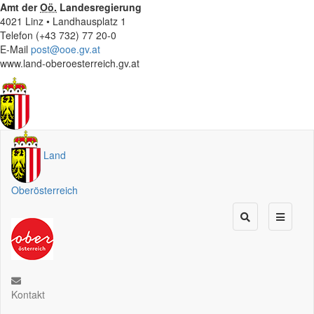
Amt der
Oö.
Landesregierung
4021 Linz • Landhausplatz 1
Telefon (+43 732) 77 20-0
E-Mail
post@ooe.gv.at
www.land-oberoesterreich.gv.at
Land
Oberösterreich
Kontakt