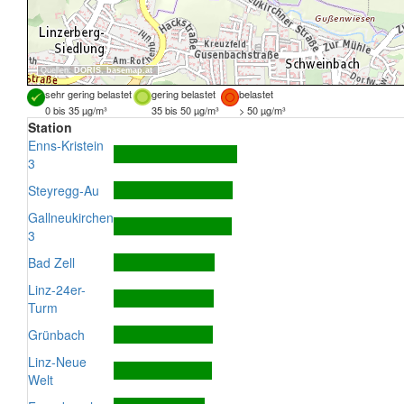
Quellen:
DORIS
,
basemap.at
sehr gering belastet
gering belastet
belastet
0 bis 35 µg/m³
35 bis 50 µg/m³
> 50 µg/m³
Station
Enns-Kristein
3
Steyregg-Au
Gallneukirchen
3
Bad Zell
Linz-24er-
Turm
Grünbach
Linz-Neue
Welt