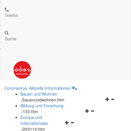
.
Telefon
.
Suche
.
Coronavirus: Aktuelle Informationen
Bauen und Wohnen
Navigationsm
.
/bauenundwohnen.htm
öffnen
Bildung und Forschung
Navigationsmenü
und
.
/133.htm
öffnen
schließen
Europa und
Navigationsmenü
und
Internationales
öffnen
schließen
.
/203110.htm