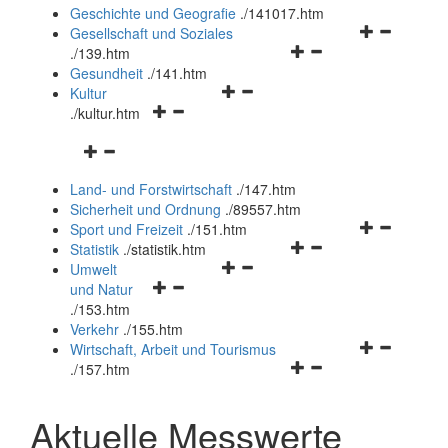
und
Geschichte und Geografie
.
/141017.htm
schließen
Navigationsm
Gesellschaft und Soziales
Navigationsmenü
öffnen
.
/139.htm
öffnen
und
Gesundheit
.
/141.htm
Navigationsmenü
und
schließen
Kultur
Navigationsmenü
öffnen
schließen
.
/kultur.htm
öffnen
und
Navigationsmenü
und
schließen
öffnen
schließen
Land- und Forstwirtschaft
.
/147.htm
und
Sicherheit und Ordnung
.
/89557.htm
schließen
Navigationsm
Sport und Freizeit
.
/151.htm
Navigationsmenü
öffnen
Statistik
.
/statistik.htm
Navigationsmenü
öffnen
und
Umwelt
Navigationsmenü
öffnen
und
schließen
und Natur
öffnen
und
schließen
.
/153.htm
und
schließen
Verkehr
.
/155.htm
schließen
Navigationsm
Wirtschaft, Arbeit und Tourismus
Navigationsmenü
öffnen
.
/157.htm
öffnen
und
und
schließen
Aktuelle Messwerte
schließen