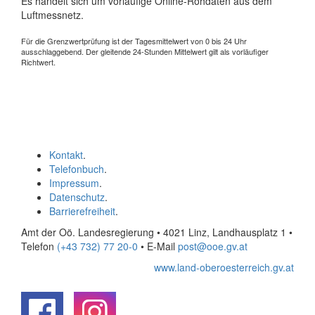
Es handelt sich um vorläufige Online-Rohdaten aus dem
Luftmessnetz.
Für die Grenzwertprüfung ist der Tagesmittelwert von 0 bis 24 Uhr
ausschlaggebend. Der gleitende 24-Stunden Mittelwert gilt als vorläufiger
Richtwert.
Kontakt
.
Telefonbuch
.
Impressum
.
Datenschutz
.
Barrierefreiheit
.
Amt der Oö. Landesregierung • 4021 Linz, Landhausplatz 1
•
Telefon
(+43 732) 77 20-0
• E-Mail
post@ooe.gv.at
www.land-oberoesterreich.gv.at