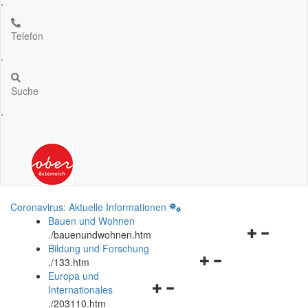
.
Telefon
.
Suche
.
Coronavirus: Aktuelle Informationen
Bauen und Wohnen
Navigationsm
.
/bauenundwohnen.htm
öffnen
Bildung und Forschung
Navigationsmenü
und
.
/133.htm
öffnen
schließen
Europa und
Navigationsmenü
und
Internationales
öffnen
schließen
.
/203110.htm