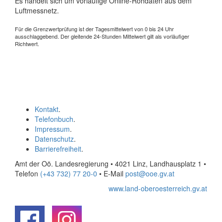
Es handelt sich um vorläufige Online-Rohdaten aus dem
Luftmessnetz.
Für die Grenzwertprüfung ist der Tagesmittelwert von 0 bis 24 Uhr
ausschlaggebend. Der gleitende 24-Stunden Mittelwert gilt als vorläufiger
Richtwert.
Kontakt
.
Telefonbuch
.
Impressum
.
Datenschutz
.
Barrierefreiheit
.
Amt der Oö. Landesregierung • 4021 Linz, Landhausplatz 1
•
Telefon
(+43 732) 77 20-0
• E-Mail
post@ooe.gv.at
www.land-oberoesterreich.gv.at