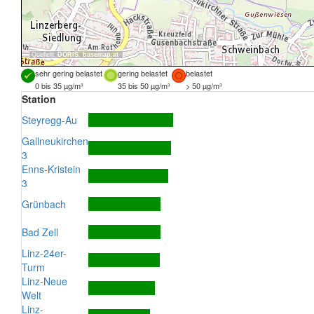
Quellen:
DORIS
,
basemap.at
sehr gering belastet
gering belastet
belastet
0 bis 35 µg/m³
35 bis 50 µg/m³
> 50 µg/m³
Station
Steyregg-Au
Gallneukirchen
3
Enns-Kristein
3
Grünbach
Bad Zell
Linz-24er-
Turm
Linz-Neue
Welt
Linz-