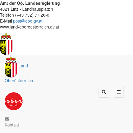
Amt der
Oö.
Landesregierung
4021 Linz • Landhausplatz 1
Telefon (+43 732) 77 20-0
E-Mail
post@ooe.gv.at
www.land-oberoesterreich.gv.at
Land
Oberösterreich
Kontakt