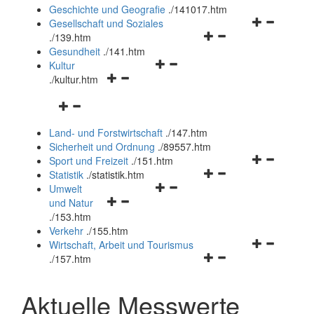
und
Geschichte und Geografie
.
/141017.htm
schließen
Navigationsm
Gesellschaft und Soziales
Navigationsmenü
öffnen
.
/139.htm
öffnen
und
Gesundheit
.
/141.htm
Navigationsmenü
und
schließen
Kultur
Navigationsmenü
öffnen
schließen
.
/kultur.htm
öffnen
und
Navigationsmenü
und
schließen
öffnen
schließen
Land- und Forstwirtschaft
.
/147.htm
und
Sicherheit und Ordnung
.
/89557.htm
schließen
Navigationsm
Sport und Freizeit
.
/151.htm
Navigationsmenü
öffnen
Statistik
.
/statistik.htm
Navigationsmenü
öffnen
und
Umwelt
Navigationsmenü
öffnen
und
schließen
und Natur
öffnen
und
schließen
.
/153.htm
und
schließen
Verkehr
.
/155.htm
schließen
Navigationsm
Wirtschaft, Arbeit und Tourismus
Navigationsmenü
öffnen
.
/157.htm
öffnen
und
und
schließen
Aktuelle Messwerte
schließen