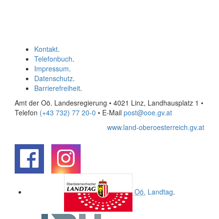
Kontakt
.
Telefonbuch
.
Impressum
.
Datenschutz
.
Barrierefreiheit
.
Amt der Oö. Landesregierung • 4021 Linz, Landhausplatz 1
•
Telefon
(+43 732) 77 20-0
• E-Mail
post@ooe.gv.at
www.land-oberoesterreich.gv.at
.
.
Oö.
Landtag
.