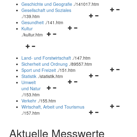
und
Geschichte und Geografie
.
/141017.htm
schließen
Navigationsm
Gesellschaft und Soziales
Navigationsmenü
öffnen
.
/139.htm
öffnen
und
Gesundheit
.
/141.htm
Navigationsmenü
und
schließen
Kultur
Navigationsmenü
öffnen
schließen
.
/kultur.htm
öffnen
und
Navigationsmenü
und
schließen
öffnen
schließen
Land- und Forstwirtschaft
.
/147.htm
und
Sicherheit und Ordnung
.
/89557.htm
schließen
Navigationsm
Sport und Freizeit
.
/151.htm
Navigationsmenü
öffnen
Statistik
.
/statistik.htm
Navigationsmenü
öffnen
und
Umwelt
Navigationsmenü
öffnen
und
schließen
und Natur
öffnen
und
schließen
.
/153.htm
und
schließen
Verkehr
.
/155.htm
schließen
Navigationsm
Wirtschaft, Arbeit und Tourismus
Navigationsmenü
öffnen
.
/157.htm
öffnen
und
und
schließen
Aktuelle Messwerte
schließen