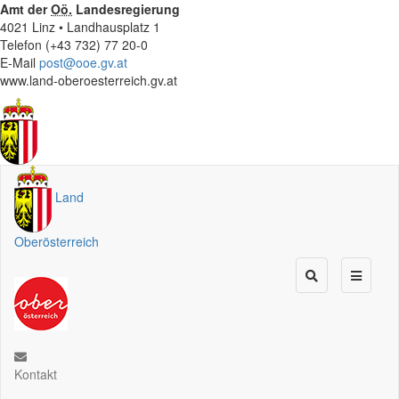
Amt der
Oö.
Landesregierung
4021 Linz • Landhausplatz 1
Telefon (+43 732) 77 20-0
E-Mail
post@ooe.gv.at
www.land-oberoesterreich.gv.at
Land
Oberösterreich
Kontakt