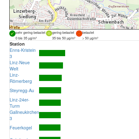
Quellen:
DORIS
,
basemap.at
sehr gering belastet
gering belastet
belastet
0 bis 35 µg/m³
35 bis 50 µg/m³
> 50 µg/m³
Station
Enns-Kristein
3
Linz-Neue
Welt
Linz-
Römerberg
Steyregg-Au
Linz-24er-
Turm
Gallneukirchen
3
Feuerkogel