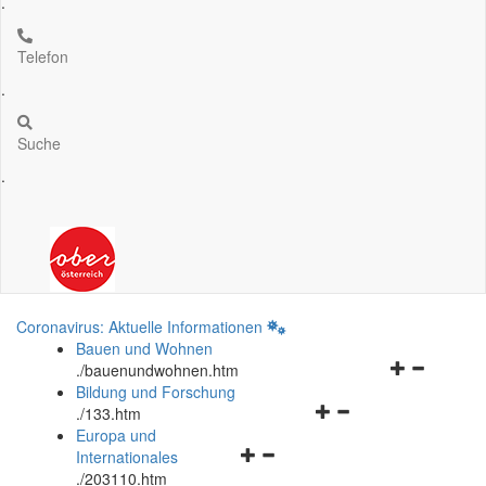
.
Telefon
.
Suche
.
Coronavirus: Aktuelle Informationen
Bauen und Wohnen
Navigationsm
.
/bauenundwohnen.htm
öffnen
Bildung und Forschung
Navigationsmenü
und
.
/133.htm
öffnen
schließen
Europa und
Navigationsmenü
und
Internationales
öffnen
schließen
.
/203110.htm