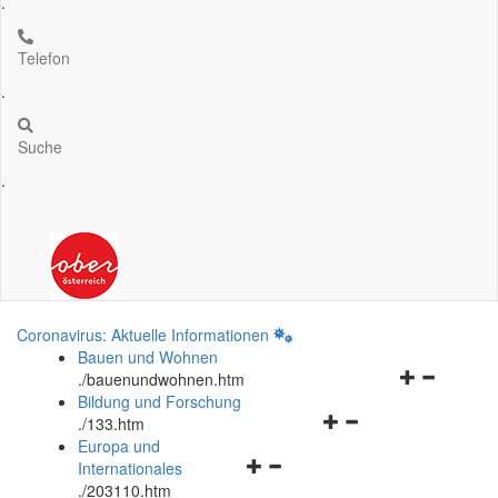
.
Telefon
.
Suche
.
Coronavirus: Aktuelle Informationen
Bauen und Wohnen
Navigationsm
.
/bauenundwohnen.htm
öffnen
Bildung und Forschung
Navigationsmenü
und
.
/133.htm
öffnen
schließen
Europa und
Navigationsmenü
und
Internationales
öffnen
schließen
.
/203110.htm