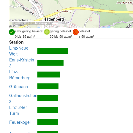
Quellen:
DORIS
,
basemap.at
sehr gering belastet
gering belastet
belastet
0 bis 35 µg/m³
35 bis 50 µg/m³
> 50 µg/m³
Station
Linz-Neue
Welt
Enns-Kristein
3
Linz-
Römerberg
Grünbach
Gallneukirchen
3
Linz-24er-
Turm
Feuerkogel