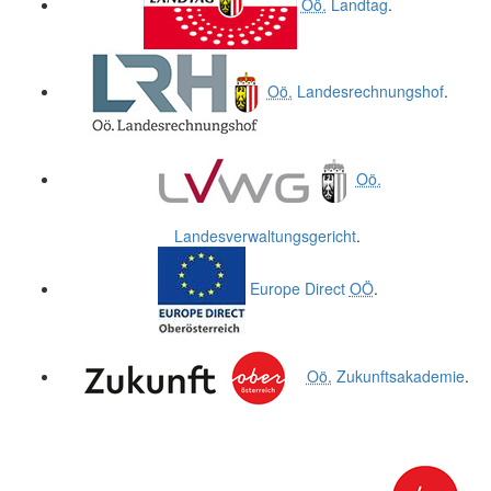
Oö.
Landtag
.
Oö.
Landesrechnungshof
.
Oö.
Landesverwaltungsgericht
.
Europe Direct
OÖ
.
Oö.
Zukunftsakademie
.