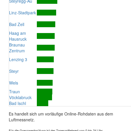
Steyregg-Au
Linz-Stadtpark
Bad Zell
Haag am
Hausruck
Braunau
Zentrum
Lenzing 3
Steyr
Wels
Traun
Vöcklabruck
Bad Ischl
Es handelt sich um vorläufige Online-Rohdaten aus dem
Luftmessnetz.
Für die Grenzwertprüfung ist der Tagesmittelwert von 0 bis 24 Uhr