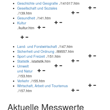
und
Geschichte und Geografie
.
/141017.htm
schließen
Navigationsm
Gesellschaft und Soziales
Navigationsmenü
öffnen
.
/139.htm
öffnen
und
Gesundheit
.
/141.htm
Navigationsmenü
und
schließen
Kultur
Navigationsmenü
öffnen
schließen
.
/kultur.htm
öffnen
und
Navigationsmenü
und
schließen
öffnen
schließen
Land- und Forstwirtschaft
.
/147.htm
und
Sicherheit und Ordnung
.
/89557.htm
schließen
Navigationsm
Sport und Freizeit
.
/151.htm
Navigationsmenü
öffnen
Statistik
.
/statistik.htm
Navigationsmenü
öffnen
und
Umwelt
Navigationsmenü
öffnen
und
schließen
und Natur
öffnen
und
schließen
.
/153.htm
und
schließen
Verkehr
.
/155.htm
schließen
Navigationsm
Wirtschaft, Arbeit und Tourismus
Navigationsmenü
öffnen
.
/157.htm
öffnen
und
und
schließen
Aktuelle Messwerte
schließen