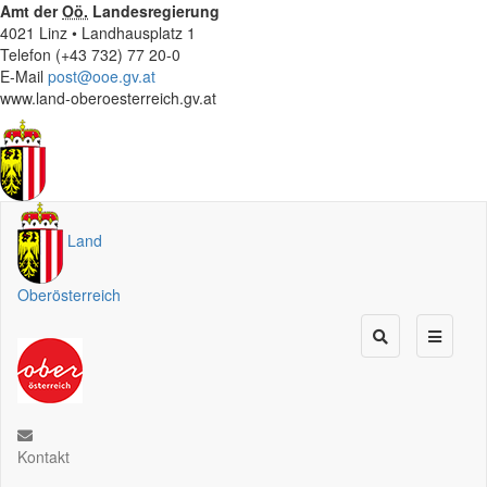
Amt der
Oö.
Landesregierung
4021 Linz • Landhausplatz 1
Telefon (+43 732) 77 20-0
E-Mail
post@ooe.gv.at
www.land-oberoesterreich.gv.at
Land
Oberösterreich
Kontakt