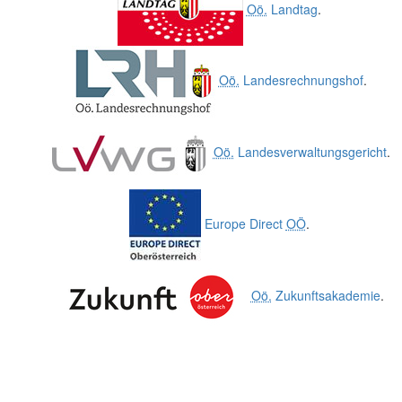
Oö.
Landtag
.
Oö.
Landesrechnungshof
.
Oö.
Landesverwaltungsgericht
.
Europe Direct
OÖ
.
Oö.
Zukunftsakademie
.