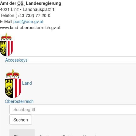
Amt der
Oö.
Landesregierung
4021 Linz • Landhausplatz 1
Telefon (+43 732) 77 20-0
E-Mail
post@ooe.gv.at
www.land-oberoesterreich.gv.at
Accesskeys
Land
Oberösterreich
Schnellsuche
Schnellsuche
Suchen