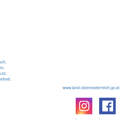
uch
.
um
.
utz
.
eiheit
.
www.land-oberoesterreich.gv.at
.
.