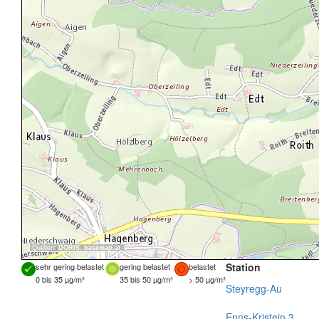
Quellen:
DORIS
,
basemap.at
Station
sehr gering belastet
gering belastet
belastet
0 bis 35 µg/m³
35 bis 50 µg/m³
> 50 µg/m³
Steyregg-Au
Enns-Kristein 3