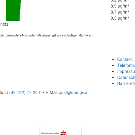
8.9 µg/m³
8.7 µg/m³
8.3 µg/m³
netz.
 gleitende 24-Stunden Mittelwert gilt als vorläufiger Richtwert.
Kontakt
.
Telefonb
Impress
Datensch
Barrierefr
efon
(+43 732) 77 20-0
• E-Mail
post@ooe.gv.at