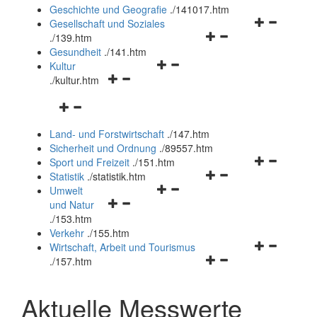
und
Geschichte und Geografie
.
/141017.htm
schließen
Navigationsm
Gesellschaft und Soziales
Navigationsmenü
öffnen
.
/139.htm
öffnen
und
Gesundheit
.
/141.htm
Navigationsmenü
und
schließen
Kultur
Navigationsmenü
öffnen
schließen
.
/kultur.htm
öffnen
und
Navigationsmenü
und
schließen
öffnen
schließen
Land- und Forstwirtschaft
.
/147.htm
und
Sicherheit und Ordnung
.
/89557.htm
schließen
Navigationsm
Sport und Freizeit
.
/151.htm
Navigationsmenü
öffnen
Statistik
.
/statistik.htm
Navigationsmenü
öffnen
und
Umwelt
Navigationsmenü
öffnen
und
schließen
und Natur
öffnen
und
schließen
.
/153.htm
und
schließen
Verkehr
.
/155.htm
schließen
Navigationsm
Wirtschaft, Arbeit und Tourismus
Navigationsmenü
öffnen
.
/157.htm
öffnen
und
und
schließen
Aktuelle Messwerte
schließen