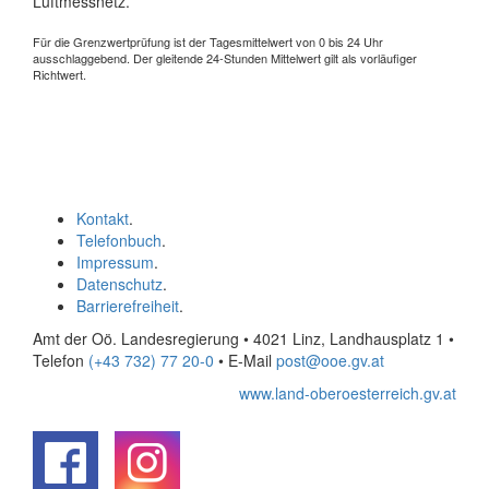
Luftmessnetz.
Für die Grenzwertprüfung ist der Tagesmittelwert von 0 bis 24 Uhr
ausschlaggebend. Der gleitende 24-Stunden Mittelwert gilt als vorläufiger
Richtwert.
Kontakt
.
Telefonbuch
.
Impressum
.
Datenschutz
.
Barrierefreiheit
.
Amt der Oö. Landesregierung • 4021 Linz, Landhausplatz 1
•
Telefon
(+43 732) 77 20-0
• E-Mail
post@ooe.gv.at
www.land-oberoesterreich.gv.at