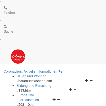
.
Telefon
.
Suche
.
Coronavirus: Aktuelle Informationen
Bauen und Wohnen
Navigationsm
.
/bauenundwohnen.htm
öffnen
Bildung und Forschung
Navigationsmenü
und
.
/133.htm
öffnen
schließen
Europa und
Navigationsmenü
und
Internationales
öffnen
schließen
.
/203110.htm