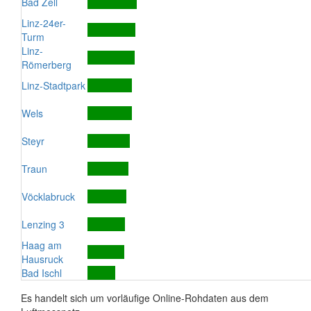
Bad Zell
Linz-24er-
Turm
Linz-
Römerberg
Linz-Stadtpark
Wels
Steyr
Traun
Vöcklabruck
Lenzing 3
Haag am
Hausruck
Bad Ischl
Es handelt sich um vorläufige Online-Rohdaten aus dem