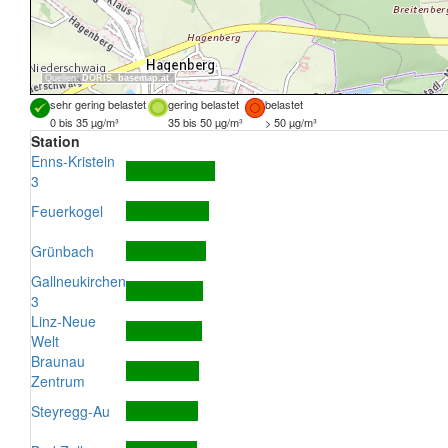
Quellen:
DORIS
,
basemap.at
sehr gering belastet
gering belastet
belastet
0 bis 35 µg/m³
35 bis 50 µg/m³
> 50 µg/m³
Station
Enns-Kristein
3
Feuerkogel
Grünbach
Gallneukirchen
3
Linz-Neue
Welt
Braunau
Zentrum
Steyregg-Au