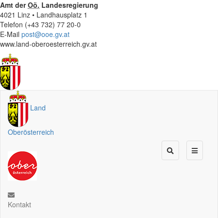
Amt der
Oö.
Landesregierung
4021 Linz • Landhausplatz 1
Telefon (+43 732) 77 20-0
E-Mail
post@ooe.gv.at
www.land-oberoesterreich.gv.at
Land
Oberösterreich
Kontakt