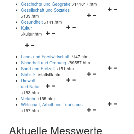
und
Geschichte und Geografie
.
/141017.htm
schließen
Navigationsm
Gesellschaft und Soziales
Navigationsmenü
öffnen
.
/139.htm
öffnen
und
Gesundheit
.
/141.htm
Navigationsmenü
und
schließen
Kultur
Navigationsmenü
öffnen
schließen
.
/kultur.htm
öffnen
und
Navigationsmenü
und
schließen
öffnen
schließen
Land- und Forstwirtschaft
.
/147.htm
und
Sicherheit und Ordnung
.
/89557.htm
schließen
Navigationsm
Sport und Freizeit
.
/151.htm
Navigationsmenü
öffnen
Statistik
.
/statistik.htm
Navigationsmenü
öffnen
und
Umwelt
Navigationsmenü
öffnen
und
schließen
und Natur
öffnen
und
schließen
.
/153.htm
und
schließen
Verkehr
.
/155.htm
schließen
Navigationsm
Wirtschaft, Arbeit und Tourismus
Navigationsmenü
öffnen
.
/157.htm
öffnen
und
und
schließen
Aktuelle Messwerte
schließen