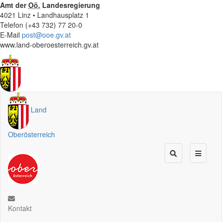
Amt der
Oö.
Landesregierung
4021 Linz • Landhausplatz 1
Telefon (+43 732) 77 20-0
E-Mail
post@ooe.gv.at
www.land-oberoesterreich.gv.at
Land
Oberösterreich
Kontakt