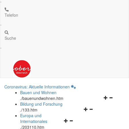
.
Telefon
.
Suche
.
Coronavirus: Aktuelle Informationen
Bauen und Wohnen
Navigationsm
.
/bauenundwohnen.htm
öffnen
Bildung und Forschung
Navigationsmenü
und
.
/133.htm
öffnen
schließen
Europa und
Navigationsmenü
und
Internationales
öffnen
schließen
.
/203110.htm