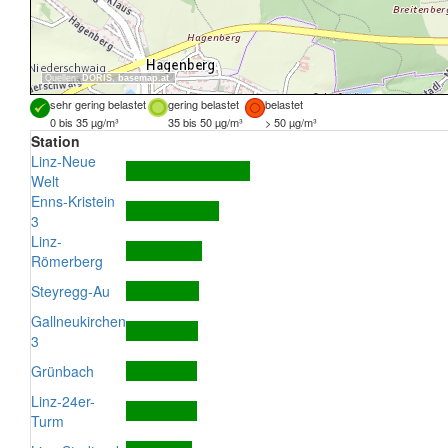
Quellen:
DORIS
,
basemap.at
sehr gering belastet
gering belastet
belastet
0 bis 35 µg/m³
35 bis 50 µg/m³
> 50 µg/m³
Station
Linz-Neue
Welt
Enns-Kristein
3
Linz-
Römerberg
Steyregg-Au
Gallneukirchen
3
Grünbach
Linz-24er-
Turm