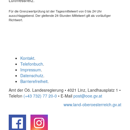
Luftmessnetz.
Für die Grenzwertprüfung ist der Tagesmittelwert von 0 bis 24 Uhr
ausschlaggebend. Der gleitende 24-Stunden Mittelwert gilt als vorläufiger
Richtwert.
Kontakt
.
Telefonbuch
.
Impressum
.
Datenschutz
.
Barrierefreiheit
.
Amt der Oö. Landesregierung • 4021 Linz, Landhausplatz 1
•
Telefon
(+43 732) 77 20-0
• E-Mail
post@ooe.gv.at
www.land-oberoesterreich.gv.at