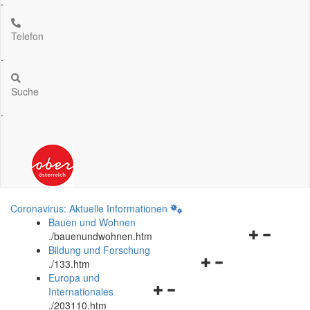
.
Telefon
.
Suche
.
Coronavirus: Aktuelle Informationen
Bauen und Wohnen
Navigationsm
.
/bauenundwohnen.htm
öffnen
Bildung und Forschung
Navigationsmenü
und
.
/133.htm
öffnen
schließen
Europa und
Navigationsmenü
und
Internationales
öffnen
schließen
.
/203110.htm