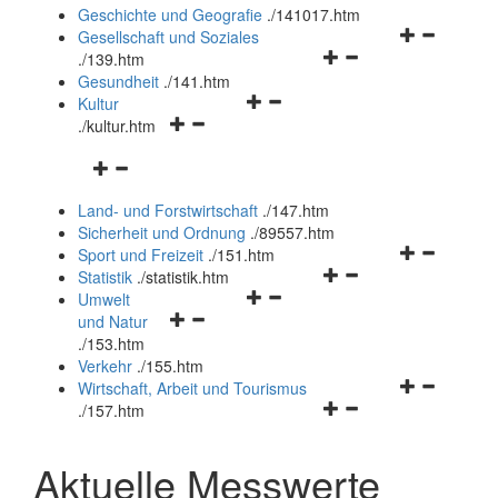
und
Geschichte und Geografie
.
/141017.htm
schließen
Navigationsm
Gesellschaft und Soziales
Navigationsmenü
öffnen
.
/139.htm
öffnen
und
Gesundheit
.
/141.htm
Navigationsmenü
und
schließen
Kultur
Navigationsmenü
öffnen
schließen
.
/kultur.htm
öffnen
und
Navigationsmenü
und
schließen
öffnen
schließen
Land- und Forstwirtschaft
.
/147.htm
und
Sicherheit und Ordnung
.
/89557.htm
schließen
Navigationsm
Sport und Freizeit
.
/151.htm
Navigationsmenü
öffnen
Statistik
.
/statistik.htm
Navigationsmenü
öffnen
und
Umwelt
Navigationsmenü
öffnen
und
schließen
und Natur
öffnen
und
schließen
.
/153.htm
und
schließen
Verkehr
.
/155.htm
schließen
Navigationsm
Wirtschaft, Arbeit und Tourismus
Navigationsmenü
öffnen
.
/157.htm
öffnen
und
und
schließen
Aktuelle Messwerte
schließen