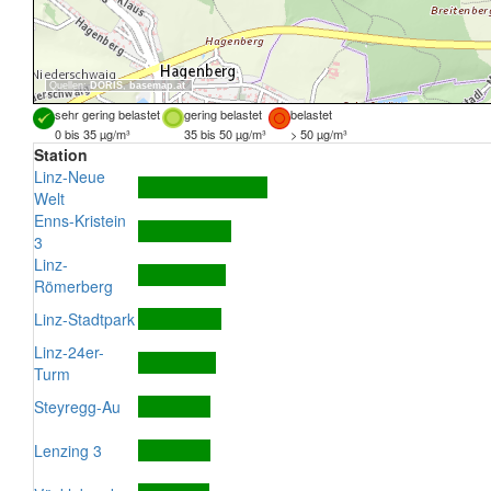
Quellen:
DORIS
,
basemap.at
sehr gering belastet
gering belastet
belastet
0 bis 35 µg/m³
35 bis 50 µg/m³
> 50 µg/m³
Station
Linz-Neue
Welt
Enns-Kristein
3
Linz-
Römerberg
Linz-Stadtpark
Linz-24er-
Turm
Steyregg-Au
Lenzing 3