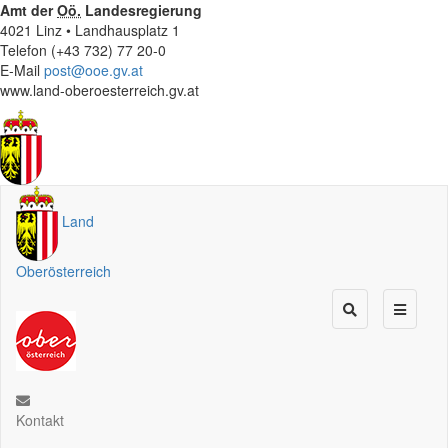
Amt der
Oö.
Landesregierung
4021 Linz • Landhausplatz 1
Telefon (+43 732) 77 20-0
E-Mail
post@ooe.gv.at
www.land-oberoesterreich.gv.at
Land
Oberösterreich
Kontakt