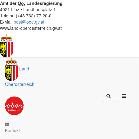
Amt der
Oö.
Landesregierung
4021 Linz • Landhausplatz 1
Telefon (+43 732) 77 20-0
E-Mail
post@ooe.gv.at
www.land-oberoesterreich.gv.at
Land
Oberösterreich
Kontakt