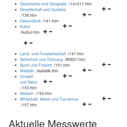
und
Geschichte und Geografie
.
/141017.htm
schließen
Navigationsm
Gesellschaft und Soziales
Navigationsmenü
öffnen
.
/139.htm
öffnen
und
Gesundheit
.
/141.htm
Navigationsmenü
und
schließen
Kultur
Navigationsmenü
öffnen
schließen
.
/kultur.htm
öffnen
und
Navigationsmenü
und
schließen
öffnen
schließen
Land- und Forstwirtschaft
.
/147.htm
und
Sicherheit und Ordnung
.
/89557.htm
schließen
Navigationsm
Sport und Freizeit
.
/151.htm
Navigationsmenü
öffnen
Statistik
.
/statistik.htm
Navigationsmenü
öffnen
und
Umwelt
Navigationsmenü
öffnen
und
schließen
und Natur
öffnen
und
schließen
.
/153.htm
und
schließen
Verkehr
.
/155.htm
schließen
Navigationsm
Wirtschaft, Arbeit und Tourismus
Navigationsmenü
öffnen
.
/157.htm
öffnen
und
und
schließen
Aktuelle Messwerte
schließen