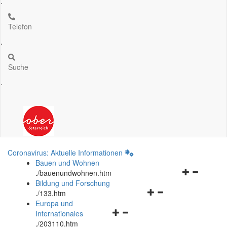
.
Telefon
.
Suche
.
Coronavirus: Aktuelle Informationen
Bauen und Wohnen
Navigationsm
.
/bauenundwohnen.htm
öffnen
Bildung und Forschung
Navigationsmenü
und
.
/133.htm
öffnen
schließen
Europa und
Navigationsmenü
und
Internationales
öffnen
schließen
.
/203110.htm