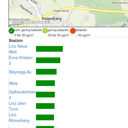
Quellen:
DORIS
,
basemap.at
sehr gering belastet
gering belastet
belastet
0 bis 35 µg/m³
35 bis 50 µg/m³
> 50 µg/m³
Station
Linz-Neue
Welt
Enns-Kristein
3
Steyregg-Au
Wels
Gallneukirchen
3
Linz-24er-
Turm
Linz-
Römerberg