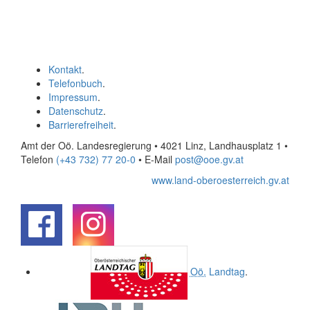
Kontakt
.
Telefonbuch
.
Impressum
.
Datenschutz
.
Barrierefreiheit
.
Amt der Oö. Landesregierung • 4021 Linz, Landhausplatz 1
•
Telefon
(+43 732) 77 20-0
• E-Mail
post@ooe.gv.at
www.land-oberoesterreich.gv.at
.
.
Oö.
Landtag
.