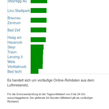
Steyregg-Au
Linz-Stadtpark
Braunau
Zentrum
Bad Zell
Haag am
Hausruck
Steyr
Traun
Lenzing 3
Wels
Vöcklabruck
Bad Ischl
Es handelt sich um vorläufige Online-Rohdaten aus dem
Luftmessnetz.
Für die Grenzwertprüfung ist der Tagesmittelwert von 0 bis 24 Uhr
ausschlaggebend. Der gleitende 24-Stunden Mittelwert gilt als vorläufiger
Richtwert.