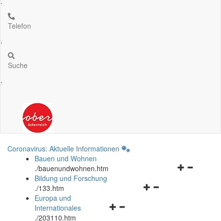
.
Telefon
.
Suche
.
Coronavirus: Aktuelle Informationen
Bauen und Wohnen
Navigationsm
.
/bauenundwohnen.htm
öffnen
Bildung und Forschung
Navigationsmenü
und
.
/133.htm
öffnen
schließen
Europa und
Navigationsmenü
und
Internationales
öffnen
schließen
.
/203110.htm