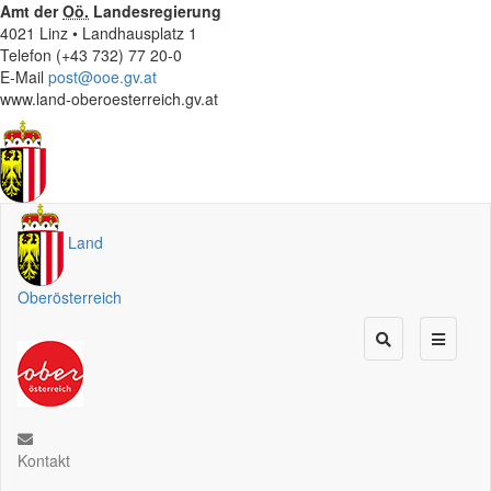
Amt der
Oö.
Landesregierung
4021 Linz • Landhausplatz 1
Telefon (+43 732) 77 20-0
E-Mail
post@ooe.gv.at
www.land-oberoesterreich.gv.at
Land
Oberösterreich
Kontakt