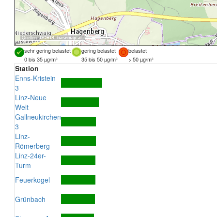
Quellen:
DORIS
,
basemap.at
sehr gering belastet
gering belastet
belastet
0 bis 35 µg/m³
35 bis 50 µg/m³
> 50 µg/m³
Station
Enns-Kristein
3
Linz-Neue
Welt
Gallneukirchen
3
Linz-
Römerberg
Linz-24er-
Turm
Feuerkogel
Grünbach