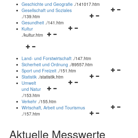
und
Geschichte und Geografie
.
/141017.htm
schließen
Navigationsm
Gesellschaft und Soziales
Navigationsmenü
öffnen
.
/139.htm
öffnen
und
Gesundheit
.
/141.htm
Navigationsmenü
und
schließen
Kultur
Navigationsmenü
öffnen
schließen
.
/kultur.htm
öffnen
und
Navigationsmenü
und
schließen
öffnen
schließen
Land- und Forstwirtschaft
.
/147.htm
und
Sicherheit und Ordnung
.
/89557.htm
schließen
Navigationsm
Sport und Freizeit
.
/151.htm
Navigationsmenü
öffnen
Statistik
.
/statistik.htm
Navigationsmenü
öffnen
und
Umwelt
Navigationsmenü
öffnen
und
schließen
und Natur
öffnen
und
schließen
.
/153.htm
und
schließen
Verkehr
.
/155.htm
schließen
Navigationsm
Wirtschaft, Arbeit und Tourismus
Navigationsmenü
öffnen
.
/157.htm
öffnen
und
und
schließen
Aktuelle Messwerte
schließen