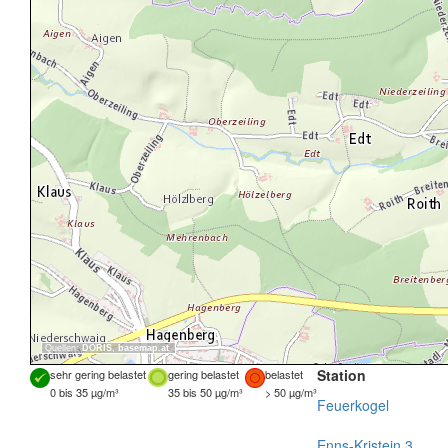
Quellen:
DORIS
,
basemap.at
Station
sehr gering belastet
gering belastet
belastet
0 bis 35 µg/m³
35 bis 50 µg/m³
> 50 µg/m³
Feuerkogel
Enns-Kristein 3