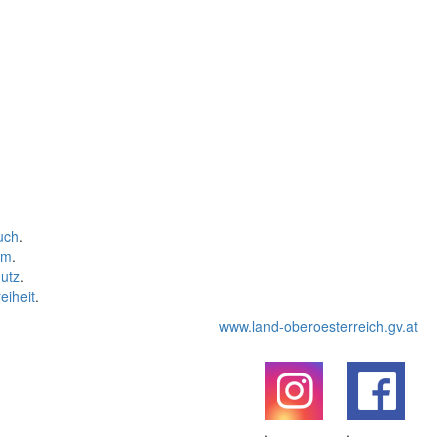
uch
.
um
.
utz
.
eiheit
.
www.land-oberoesterreich.gv.at
.
.