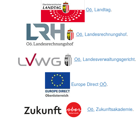
Oö.
Landtag
.
Oö.
Landesrechnungshof
.
Oö.
Landesverwaltungsgericht
.
Europe Direct
OÖ
.
Oö.
Zukunftsakademie
.