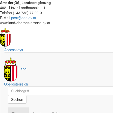
Amt der
Oö.
Landesregierung
4021 Linz • Landhausplatz 1
Telefon (+43 732) 77 20-0
E-Mail
post@ooe.gv.at
www.land-oberoesterreich.gv.at
Accesskeys
Land
Oberösterreich
Schnellsuche
Schnellsuche
Suchen