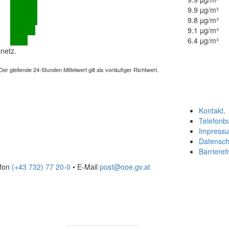
9.9 µg/m³
9.8 µg/m³
9.1 µg/m³
6.4 µg/m³
netz.
 gleitende 24-Stunden Mittelwert gilt als vorläufiger Richtwert.
Kontakt
.
Telefonb
Impress
Datensch
Barrierefr
efon
(+43 732) 77 20-0
• E-Mail
post@ooe.gv.at