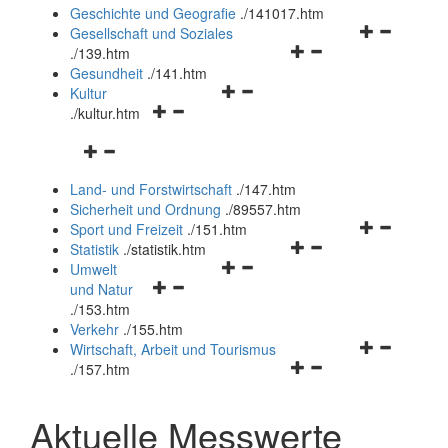
und
Geschichte und Geografie
.
/141017.htm
schließen
Navigationsm
Gesellschaft und Soziales
Navigationsmenü
öffnen
.
/139.htm
öffnen
und
Gesundheit
.
/141.htm
Navigationsmenü
und
schließen
Kultur
Navigationsmenü
öffnen
schließen
.
/kultur.htm
öffnen
und
Navigationsmenü
und
schließen
öffnen
schließen
Land- und Forstwirtschaft
.
/147.htm
und
Sicherheit und Ordnung
.
/89557.htm
schließen
Navigationsm
Sport und Freizeit
.
/151.htm
Navigationsmenü
öffnen
Statistik
.
/statistik.htm
Navigationsmenü
öffnen
und
Umwelt
Navigationsmenü
öffnen
und
schließen
und Natur
öffnen
und
schließen
.
/153.htm
und
schließen
Verkehr
.
/155.htm
schließen
Navigationsm
Wirtschaft, Arbeit und Tourismus
Navigationsmenü
öffnen
.
/157.htm
öffnen
und
und
schließen
Aktuelle Messwerte
schließen