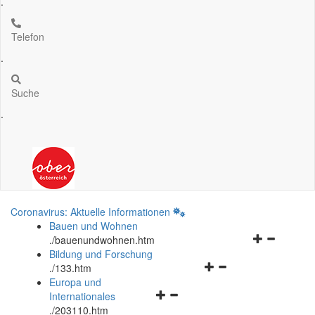
.
Telefon
.
Suche
.
Coronavirus: Aktuelle Informationen
Bauen und Wohnen
Navigationsm
.
/bauenundwohnen.htm
öffnen
Bildung und Forschung
Navigationsmenü
und
.
/133.htm
öffnen
schließen
Europa und
Navigationsmenü
und
Internationales
öffnen
schließen
.
/203110.htm