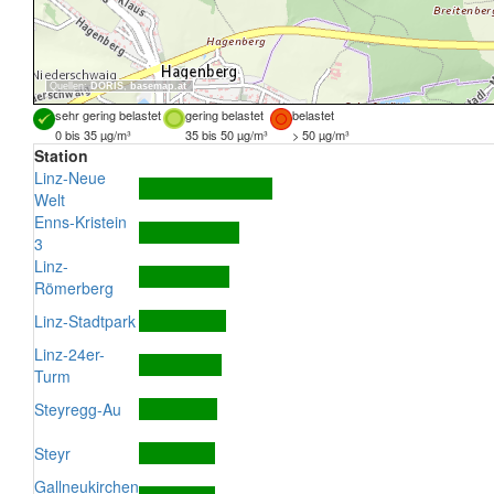
Quellen:
DORIS
,
basemap.at
sehr gering belastet
gering belastet
belastet
0 bis 35 µg/m³
35 bis 50 µg/m³
> 50 µg/m³
Station
Linz-Neue
Welt
Enns-Kristein
3
Linz-
Römerberg
Linz-Stadtpark
Linz-24er-
Turm
Steyregg-Au
Steyr
Gallneukirchen