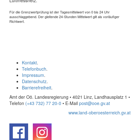
Luftmessnetz.
Für die Grenzwertprüfung ist der Tagesmittelwert von 0 bis 24 Uhr
ausschlaggebend. Der gleitende 24-Stunden Mittelwert gilt als vorläufiger
Richtwert.
Kontakt
.
Telefonbuch
.
Impressum
.
Datenschutz
.
Barrierefreiheit
.
Amt der Oö. Landesregierung • 4021 Linz, Landhausplatz 1
•
Telefon
(+43 732) 77 20-0
• E-Mail
post@ooe.gv.at
www.land-oberoesterreich.gv.at