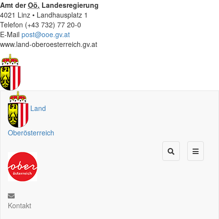
Amt der
Oö.
Landesregierung
4021 Linz • Landhausplatz 1
Telefon (+43 732) 77 20-0
E-Mail
post@ooe.gv.at
www.land-oberoesterreich.gv.at
Land
Oberösterreich
Kontakt