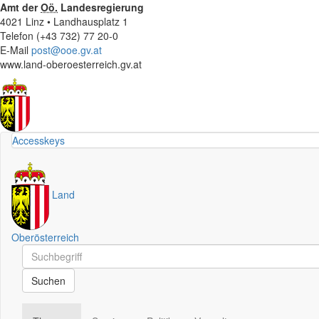
Amt der
Oö.
Landesregierung
4021 Linz • Landhausplatz 1
Telefon (+43 732) 77 20-0
E-Mail
post@ooe.gv.at
www.land-oberoesterreich.gv.at
Accesskeys
Land
Oberösterreich
Schnellsuche
Schnellsuche
Suchen