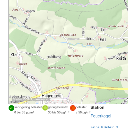
Quellen:
DORIS
,
basemap.at
Station
sehr gering belastet
gering belastet
belastet
0 bis 35 µg/m³
35 bis 50 µg/m³
> 50 µg/m³
Feuerkogel
Enns-Kristein 3