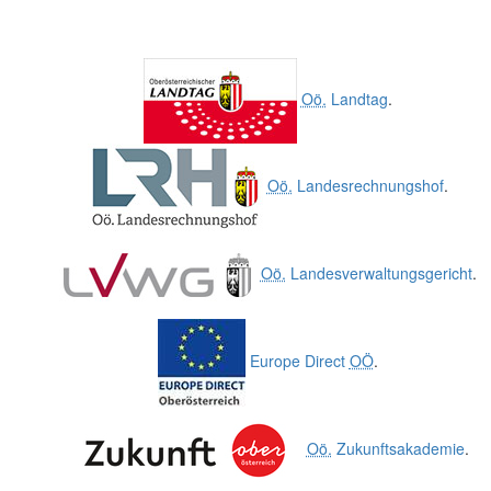
Oö.
Landtag
.
Oö.
Landesrechnungshof
.
Oö.
Landesverwaltungsgericht
.
Europe Direct
OÖ
.
Oö.
Zukunftsakademie
.