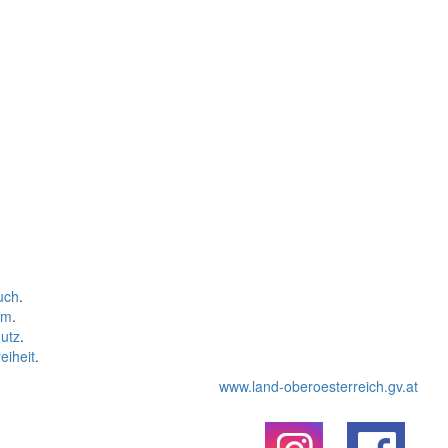
uch
.
um
.
utz
.
eiheit
.
www.land-oberoesterreich.gv.at