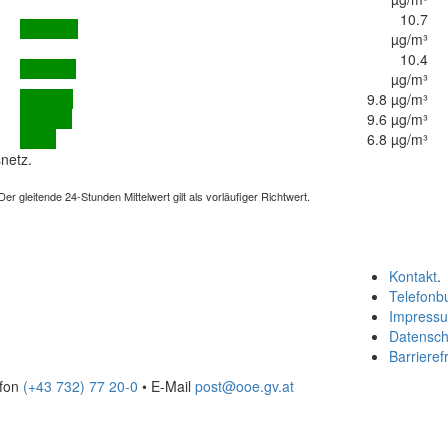
10.7
µg/m³
10.4
µg/m³
9.8 µg/m³
9.6 µg/m³
6.8 µg/m³
netz.
 gleitende 24-Stunden Mittelwert gilt als vorläufiger Richtwert.
Kontakt
.
Telefonb
Impress
Datensch
Barrierefr
efon
(+43 732) 77 20-0
• E-Mail
post@ooe.gv.at