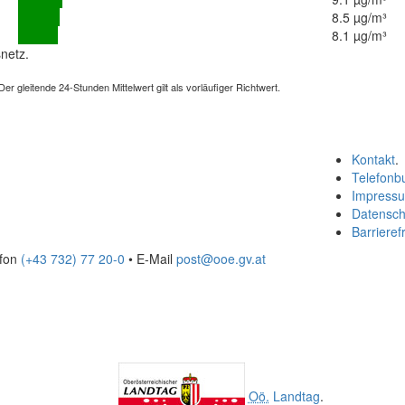
8.5 µg/m³
8.1 µg/m³
netz.
 gleitende 24-Stunden Mittelwert gilt als vorläufiger Richtwert.
Kontakt
.
Telefonb
Impress
Datensch
Barrierefr
efon
(+43 732) 77 20-0
• E-Mail
post@ooe.gv.at
Oö.
Landtag
.