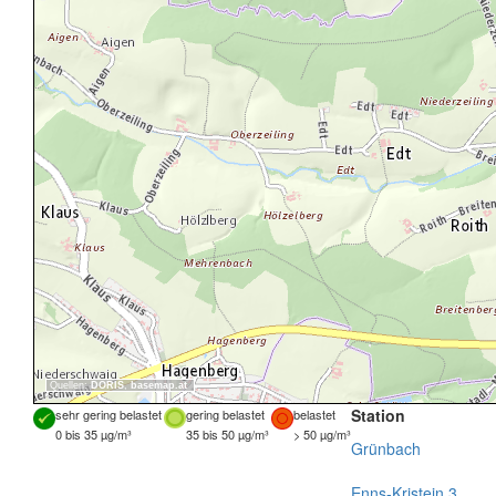
Quellen:
DORIS
,
basemap.at
Station
sehr gering belastet
gering belastet
belastet
0 bis 35 µg/m³
35 bis 50 µg/m³
> 50 µg/m³
Grünbach
Enns-Kristein 3