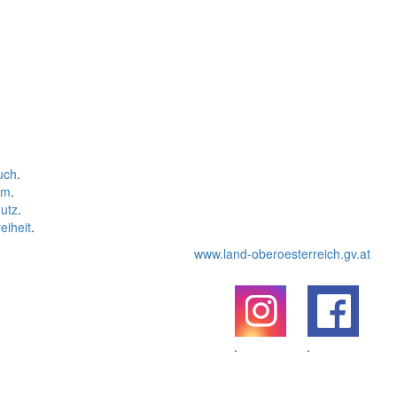
uch
.
um
.
utz
.
eiheit
.
www.land-oberoesterreich.gv.at
.
.