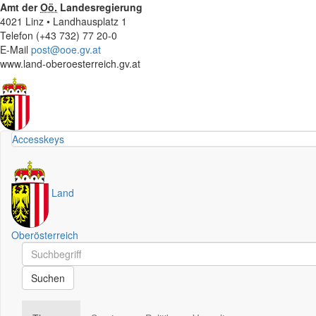
Amt der
Oö.
Landesregierung
4021 Linz • Landhausplatz 1
Telefon (+43 732) 77 20-0
E-Mail
post@ooe.gv.at
www.land-oberoesterreich.gv.at
Accesskeys
Land
Oberösterreich
Schnellsuche
Schnellsuche
Suchen