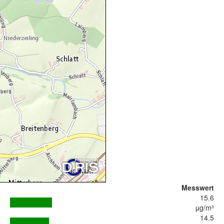
Messwert
15.6
µg/m³
14.5