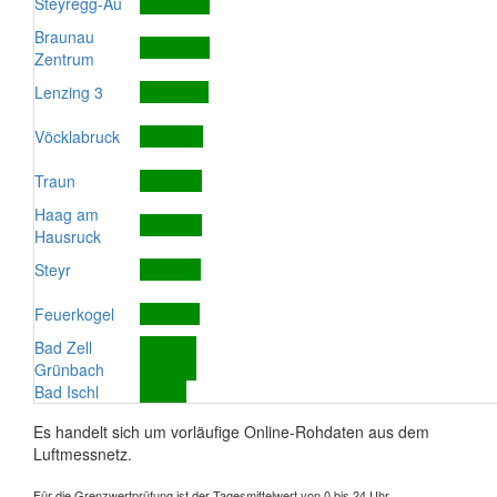
Steyregg-Au
Braunau
Zentrum
Lenzing 3
Vöcklabruck
Traun
Haag am
Hausruck
Steyr
Feuerkogel
Bad Zell
Grünbach
Bad Ischl
Es handelt sich um vorläufige Online-Rohdaten aus dem
Luftmessnetz.
Für die Grenzwertprüfung ist der Tagesmittelwert von 0 bis 24 Uhr