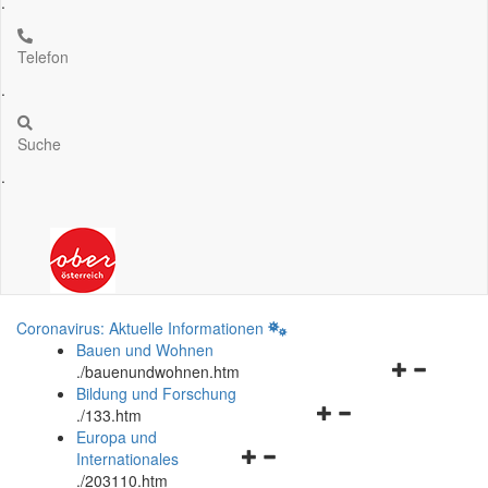
.
Telefon
.
Suche
.
Coronavirus: Aktuelle Informationen
Bauen und Wohnen
Navigationsm
.
/bauenundwohnen.htm
öffnen
Bildung und Forschung
Navigationsmenü
und
.
/133.htm
öffnen
schließen
Europa und
Navigationsmenü
und
Internationales
öffnen
schließen
.
/203110.htm