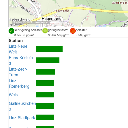
Quellen:
DORIS
,
basemap.at
sehr gering belastet
gering belastet
belastet
0 bis 35 µg/m³
35 bis 50 µg/m³
> 50 µg/m³
Station
Linz-Neue
Welt
Enns-Kristein
3
Linz-24er-
Turm
Linz-
Römerberg
Wels
Gallneukirchen
3
Linz-Stadtpark