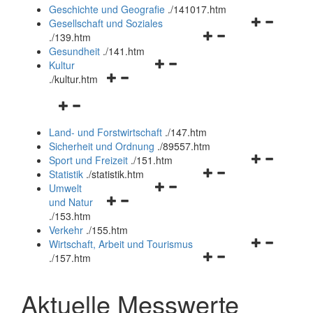
und
Geschichte und Geografie
.
/141017.htm
schließen
Navigationsm
Gesellschaft und Soziales
Navigationsmenü
öffnen
.
/139.htm
öffnen
und
Gesundheit
.
/141.htm
Navigationsmenü
und
schließen
Kultur
Navigationsmenü
öffnen
schließen
.
/kultur.htm
öffnen
und
Navigationsmenü
und
schließen
öffnen
schließen
Land- und Forstwirtschaft
.
/147.htm
und
Sicherheit und Ordnung
.
/89557.htm
schließen
Navigationsm
Sport und Freizeit
.
/151.htm
Navigationsmenü
öffnen
Statistik
.
/statistik.htm
Navigationsmenü
öffnen
und
Umwelt
Navigationsmenü
öffnen
und
schließen
und Natur
öffnen
und
schließen
.
/153.htm
und
schließen
Verkehr
.
/155.htm
schließen
Navigationsm
Wirtschaft, Arbeit und Tourismus
Navigationsmenü
öffnen
.
/157.htm
öffnen
und
und
schließen
Aktuelle Messwerte
schließen