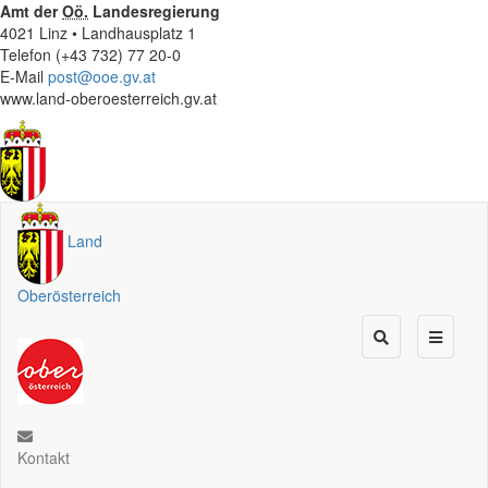
Amt der
Oö.
Landesregierung
4021 Linz • Landhausplatz 1
Telefon (+43 732) 77 20-0
E-Mail
post@ooe.gv.at
www.land-oberoesterreich.gv.at
Land
Oberösterreich
Kontakt