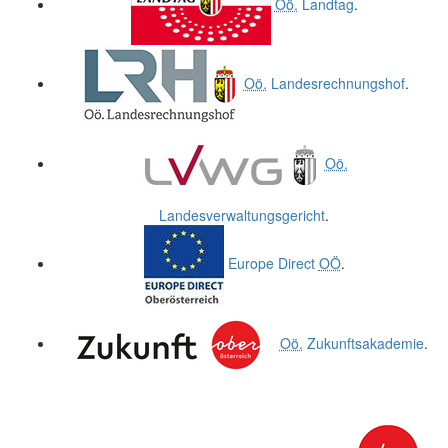
Oö.
Landtag
.
Oö.
Landesrechnungshof
.
Oö.
Landesverwaltungsgericht
.
Europe Direct
OÖ
.
Oö.
Zukunftsakademie
.