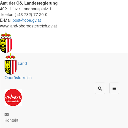
Amt der
Oö.
Landesregierung
4021 Linz • Landhausplatz 1
Telefon (+43 732) 77 20-0
E-Mail
post@ooe.gv.at
www.land-oberoesterreich.gv.at
Land
Oberösterreich
Kontakt