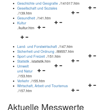
und
Geschichte und Geografie
.
/141017.htm
schließen
Navigationsm
Gesellschaft und Soziales
Navigationsmenü
öffnen
.
/139.htm
öffnen
und
Gesundheit
.
/141.htm
Navigationsmenü
und
schließen
Kultur
Navigationsmenü
öffnen
schließen
.
/kultur.htm
öffnen
und
Navigationsmenü
und
schließen
öffnen
schließen
Land- und Forstwirtschaft
.
/147.htm
und
Sicherheit und Ordnung
.
/89557.htm
schließen
Navigationsm
Sport und Freizeit
.
/151.htm
Navigationsmenü
öffnen
Statistik
.
/statistik.htm
Navigationsmenü
öffnen
und
Umwelt
Navigationsmenü
öffnen
und
schließen
und Natur
öffnen
und
schließen
.
/153.htm
und
schließen
Verkehr
.
/155.htm
schließen
Navigationsm
Wirtschaft, Arbeit und Tourismus
Navigationsmenü
öffnen
.
/157.htm
öffnen
und
und
schließen
Aktuelle Messwerte
schließen