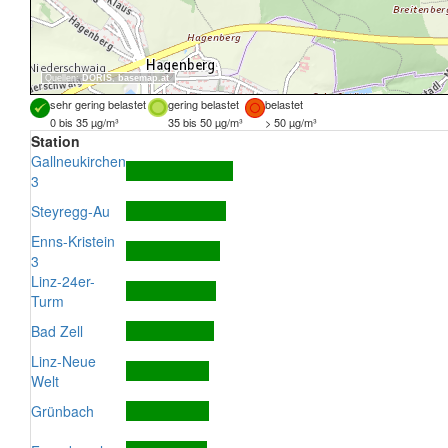
Quellen:
DORIS
,
basemap.at
sehr gering belastet
gering belastet
belastet
0 bis 35 µg/m³
35 bis 50 µg/m³
> 50 µg/m³
Station
Gallneukirchen
3
Steyregg-Au
Enns-Kristein
3
Linz-24er-
Turm
Bad Zell
Linz-Neue
Welt
Grünbach