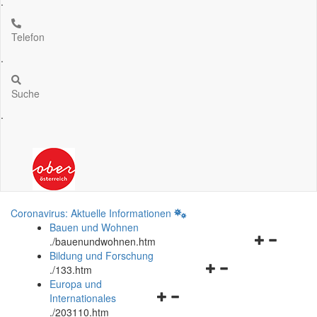
.
Telefon
.
Suche
.
Coronavirus: Aktuelle Informationen
Bauen und Wohnen
Navigationsm
.
/bauenundwohnen.htm
öffnen
Bildung und Forschung
Navigationsmenü
und
.
/133.htm
öffnen
schließen
Europa und
Navigationsmenü
und
Internationales
öffnen
schließen
.
/203110.htm