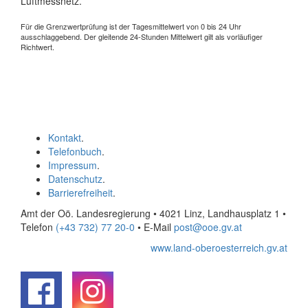
Luftmessnetz.
Für die Grenzwertprüfung ist der Tagesmittelwert von 0 bis 24 Uhr
ausschlaggebend. Der gleitende 24-Stunden Mittelwert gilt als vorläufiger
Richtwert.
Kontakt
.
Telefonbuch
.
Impressum
.
Datenschutz
.
Barrierefreiheit
.
Amt der Oö. Landesregierung • 4021 Linz, Landhausplatz 1
•
Telefon
(+43 732) 77 20-0
• E-Mail
post@ooe.gv.at
www.land-oberoesterreich.gv.at