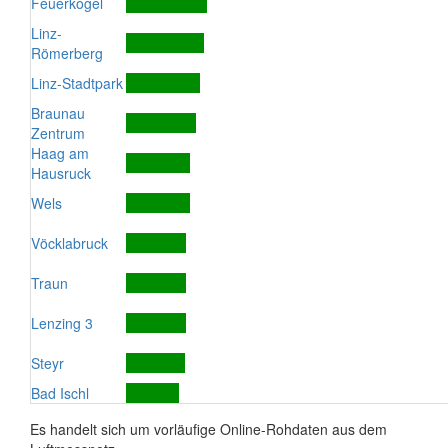
Feuerkogel
Linz-
Römerberg
Linz-Stadtpark
Braunau
Zentrum
Haag am
Hausruck
Wels
Vöcklabruck
Traun
Lenzing 3
Steyr
Bad Ischl
Es handelt sich um vorläufige Online-Rohdaten aus dem