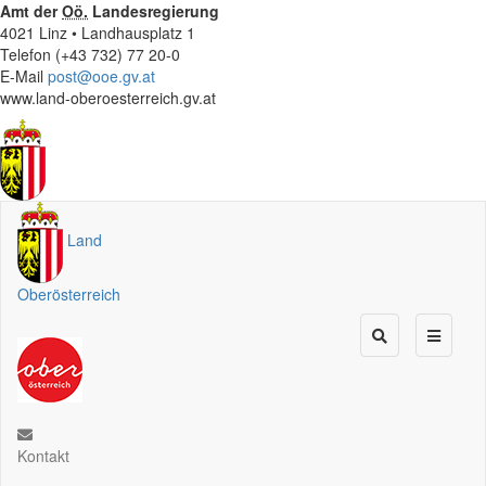
Amt der
Oö.
Landesregierung
4021 Linz • Landhausplatz 1
Telefon (+43 732) 77 20-0
E-Mail
post@ooe.gv.at
www.land-oberoesterreich.gv.at
Land
Oberösterreich
Kontakt