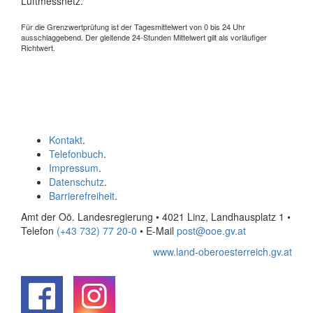
Luftmessnetz.
Für die Grenzwertprüfung ist der Tagesmittelwert von 0 bis 24 Uhr
ausschlaggebend. Der gleitende 24-Stunden Mittelwert gilt als vorläufiger
Richtwert.
Kontakt
.
Telefonbuch
.
Impressum
.
Datenschutz
.
Barrierefreiheit
.
Amt der Oö. Landesregierung • 4021 Linz, Landhausplatz 1
•
Telefon
(+43 732) 77 20-0
• E-Mail
post@ooe.gv.at
www.land-oberoesterreich.gv.at