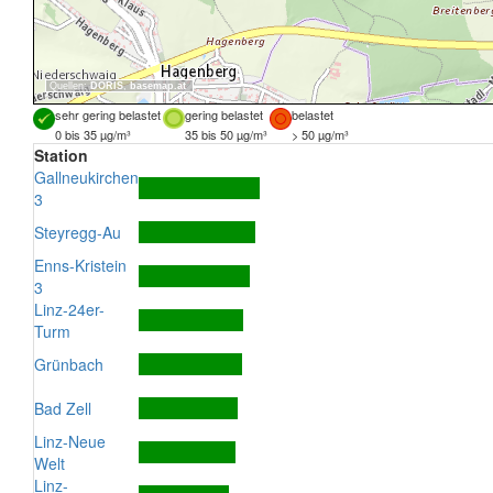
Quellen:
DORIS
,
basemap.at
sehr gering belastet
gering belastet
belastet
0 bis 35 µg/m³
35 bis 50 µg/m³
> 50 µg/m³
Station
Gallneukirchen
3
Steyregg-Au
Enns-Kristein
3
Linz-24er-
Turm
Grünbach
Bad Zell
Linz-Neue
Welt
Linz-