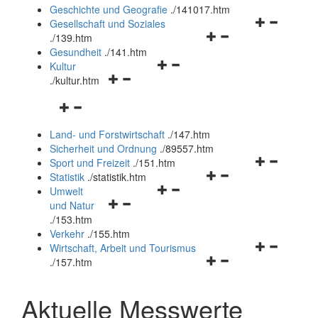
und
Geschichte und Geografie
.
/141017.htm
schließen
Navigationsm
Gesellschaft und Soziales
Navigationsmenü
öffnen
.
/139.htm
öffnen
und
Gesundheit
.
/141.htm
Navigationsmenü
und
schließen
Kultur
Navigationsmenü
öffnen
schließen
.
/kultur.htm
öffnen
und
Navigationsmenü
und
schließen
öffnen
schließen
Land- und Forstwirtschaft
.
/147.htm
und
Sicherheit und Ordnung
.
/89557.htm
schließen
Navigationsm
Sport und Freizeit
.
/151.htm
Navigationsmenü
öffnen
Statistik
.
/statistik.htm
Navigationsmenü
öffnen
und
Umwelt
Navigationsmenü
öffnen
und
schließen
und Natur
öffnen
und
schließen
.
/153.htm
und
schließen
Verkehr
.
/155.htm
schließen
Navigationsm
Wirtschaft, Arbeit und Tourismus
Navigationsmenü
öffnen
.
/157.htm
öffnen
und
und
schließen
Aktuelle Messwerte
schließen