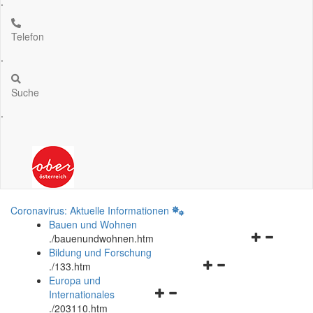
.
Telefon
.
Suche
.
Coronavirus: Aktuelle Informationen
Bauen und Wohnen
Navigationsm
.
/bauenundwohnen.htm
öffnen
Bildung und Forschung
Navigationsmenü
und
.
/133.htm
öffnen
schließen
Europa und
Navigationsmenü
und
Internationales
öffnen
schließen
.
/203110.htm