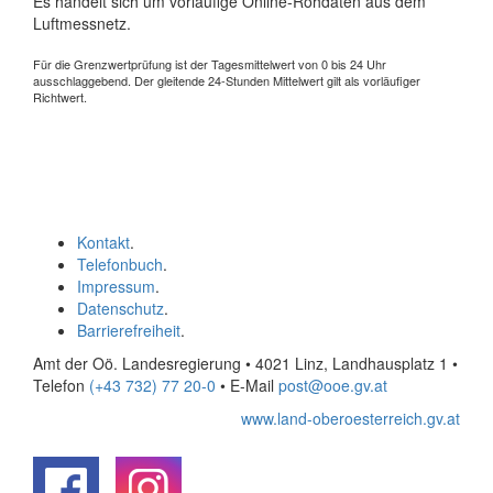
Es handelt sich um vorläufige Online-Rohdaten aus dem
Luftmessnetz.
Für die Grenzwertprüfung ist der Tagesmittelwert von 0 bis 24 Uhr
ausschlaggebend. Der gleitende 24-Stunden Mittelwert gilt als vorläufiger
Richtwert.
Kontakt
.
Telefonbuch
.
Impressum
.
Datenschutz
.
Barrierefreiheit
.
Amt der Oö. Landesregierung • 4021 Linz, Landhausplatz 1
•
Telefon
(+43 732) 77 20-0
• E-Mail
post@ooe.gv.at
www.land-oberoesterreich.gv.at