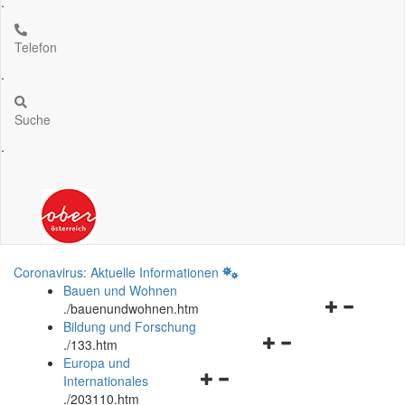
.
Telefon
.
Suche
.
Coronavirus: Aktuelle Informationen
Bauen und Wohnen
Navigationsm
.
/bauenundwohnen.htm
öffnen
Bildung und Forschung
Navigationsmenü
und
.
/133.htm
öffnen
schließen
Europa und
Navigationsmenü
und
Internationales
öffnen
schließen
.
/203110.htm