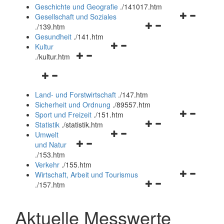
und
Geschichte und Geografie
.
/141017.htm
schließen
Navigationsm
Gesellschaft und Soziales
Navigationsmenü
öffnen
.
/139.htm
öffnen
und
Gesundheit
.
/141.htm
Navigationsmenü
und
schließen
Kultur
Navigationsmenü
öffnen
schließen
.
/kultur.htm
öffnen
und
Navigationsmenü
und
schließen
öffnen
schließen
Land- und Forstwirtschaft
.
/147.htm
und
Sicherheit und Ordnung
.
/89557.htm
schließen
Navigationsm
Sport und Freizeit
.
/151.htm
Navigationsmenü
öffnen
Statistik
.
/statistik.htm
Navigationsmenü
öffnen
und
Umwelt
Navigationsmenü
öffnen
und
schließen
und Natur
öffnen
und
schließen
.
/153.htm
und
schließen
Verkehr
.
/155.htm
schließen
Navigationsm
Wirtschaft, Arbeit und Tourismus
Navigationsmenü
öffnen
.
/157.htm
öffnen
und
und
schließen
Aktuelle Messwerte
schließen