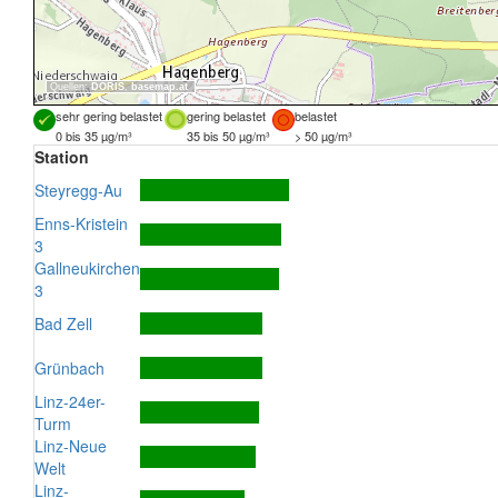
Quellen:
DORIS
,
basemap.at
sehr gering belastet
gering belastet
belastet
0 bis 35 µg/m³
35 bis 50 µg/m³
> 50 µg/m³
Station
Steyregg-Au
Enns-Kristein
3
Gallneukirchen
3
Bad Zell
Grünbach
Linz-24er-
Turm
Linz-Neue
Welt
Linz-