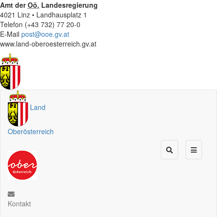
Amt der
Oö.
Landesregierung
4021 Linz • Landhausplatz 1
Telefon (+43 732) 77 20-0
E-Mail
post@ooe.gv.at
www.land-oberoesterreich.gv.at
Land
Oberösterreich
Kontakt