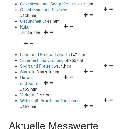
und
Geschichte und Geografie
.
/141017.htm
schließen
Navigationsm
Gesellschaft und Soziales
Navigationsmenü
öffnen
.
/139.htm
öffnen
und
Gesundheit
.
/141.htm
Navigationsmenü
und
schließen
Kultur
Navigationsmenü
öffnen
schließen
.
/kultur.htm
öffnen
und
Navigationsmenü
und
schließen
öffnen
schließen
Land- und Forstwirtschaft
.
/147.htm
und
Sicherheit und Ordnung
.
/89557.htm
schließen
Navigationsm
Sport und Freizeit
.
/151.htm
Navigationsmenü
öffnen
Statistik
.
/statistik.htm
Navigationsmenü
öffnen
und
Umwelt
Navigationsmenü
öffnen
und
schließen
und Natur
öffnen
und
schließen
.
/153.htm
und
schließen
Verkehr
.
/155.htm
schließen
Navigationsm
Wirtschaft, Arbeit und Tourismus
Navigationsmenü
öffnen
.
/157.htm
öffnen
und
und
schließen
Aktuelle Messwerte
schließen