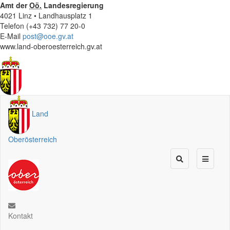
Amt der
Oö.
Landesregierung
4021 Linz • Landhausplatz 1
Telefon (+43 732) 77 20-0
E-Mail
post@ooe.gv.at
www.land-oberoesterreich.gv.at
Land
Oberösterreich
Kontakt