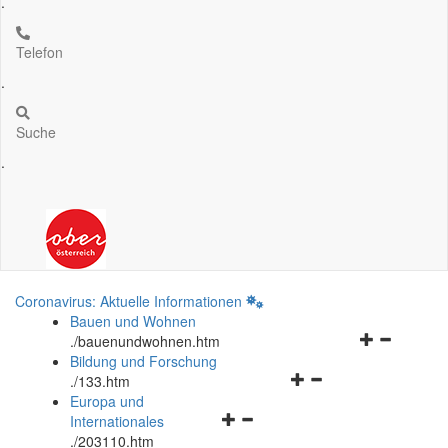
.
Telefon
.
Suche
.
Coronavirus: Aktuelle Informationen
Bauen und Wohnen
Navigationsm
.
/bauenundwohnen.htm
öffnen
Bildung und Forschung
Navigationsmenü
und
.
/133.htm
öffnen
schließen
Europa und
Navigationsmenü
und
Internationales
öffnen
schließen
.
/203110.htm