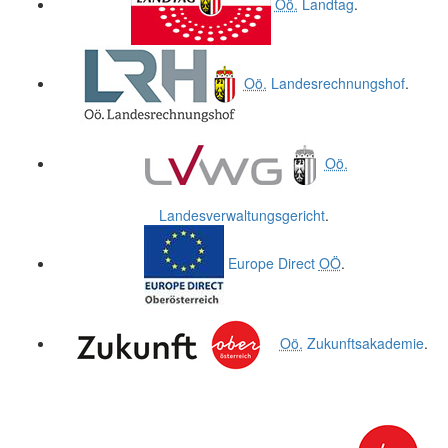
Oö.
Landtag
.
Oö.
Landesrechnungshof
.
Oö.
Landesverwaltungsgericht
.
Europe Direct
OÖ
.
Oö.
Zukunftsakademie
.