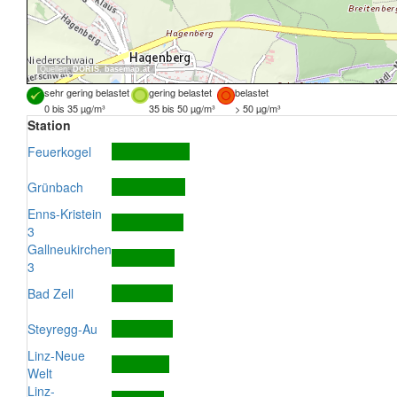
Quellen:
DORIS
,
basemap.at
sehr gering belastet
gering belastet
belastet
0 bis 35 µg/m³
35 bis 50 µg/m³
> 50 µg/m³
Station
Feuerkogel
Grünbach
Enns-Kristein
3
Gallneukirchen
3
Bad Zell
Steyregg-Au
Linz-Neue
Welt
Linz-