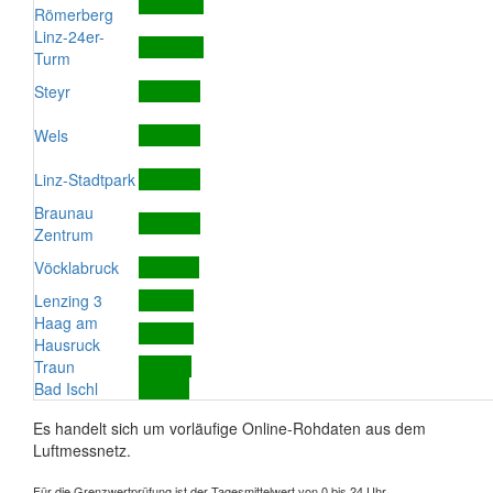
Römerberg
Linz-24er-
Turm
Steyr
Wels
Linz-Stadtpark
Braunau
Zentrum
Vöcklabruck
Lenzing 3
Haag am
Hausruck
Traun
Bad Ischl
Es handelt sich um vorläufige Online-Rohdaten aus dem
Luftmessnetz.
Für die Grenzwertprüfung ist der Tagesmittelwert von 0 bis 24 Uhr