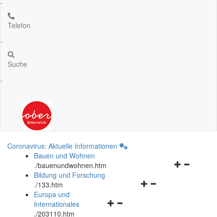
.
Telefon
.
Suche
.
Coronavirus: Aktuelle Informationen
Bauen und Wohnen
Navigationsm
.
/bauenundwohnen.htm
öffnen
Bildung und Forschung
Navigationsmenü
und
.
/133.htm
öffnen
schließen
Europa und
Navigationsmenü
und
Internationales
öffnen
schließen
.
/203110.htm