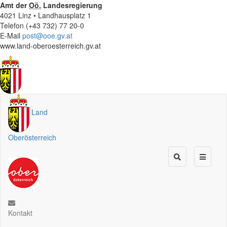
Amt der
Oö.
Landesregierung
4021 Linz • Landhausplatz 1
Telefon (+43 732) 77 20-0
E-Mail
post@ooe.gv.at
www.land-oberoesterreich.gv.at
Land
Oberösterreich
Kontakt