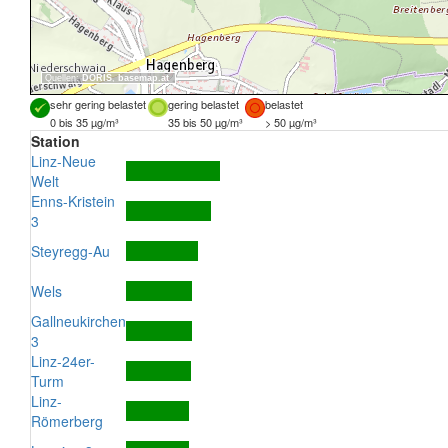
Quellen:
DORIS
,
basemap.at
sehr gering belastet
gering belastet
belastet
0 bis 35 µg/m³
35 bis 50 µg/m³
> 50 µg/m³
Station
Linz-Neue
Welt
Enns-Kristein
3
Steyregg-Au
Wels
Gallneukirchen
3
Linz-24er-
Turm
Linz-
Römerberg